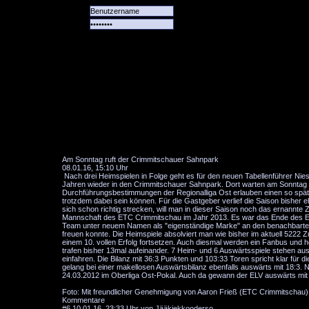
Alle
Das
Forum
Spiele
Team
alle
Tore
Am Sonntag ruft der Crimmitschauer Sahnpark
08.01.16, 15:10 Uhr
Nach drei Heimspielen in Folge geht es für den neuen Tabellenführer N
Jahren wieder in den Crimmitschauer Sahnpark. Dort warten am Sonntag 
Durchführungsbestimmungen der Regionalliga Ost erlauben einen so späten
trotzdem dabei sein können. Für die Gastgeber verlief die Saison bishe
sich schon richtig strecken, will man in dieser Saison noch das ernannte
Mannschaft des ETC Crimmitschau im Jahr 2013. Es war das Ende des ETC 
Team unter neuem Namen als "eigenständige Marke" an den benachbarten S
freuen konnte. Die Heimspiele absolviert man wie bisher im aktuell 5222
einem 10. vollen Erfolg fortsetzen. Auch diesmal werden ein Fanbus und h
trafen bisher 13mal aufeinander. 7 Heim- und 6 Auswärtsspiele stehen aus
einfahren. Die Bilanz mit 36:3 Punkten und 103:33 Toren spricht klar für 
gelang bei einer makellosen Auswärtsbilanz ebenfalls auswärts mit 18:3. N
24.03.2012 im Oberliga Ost-Pokal. Auch da gewann der ELV auswärts mi
Foto: Mit freundlicher Genehmigung von Aaron Frieß (ETC Crimmitschau)
Kommentare
#6
10.01.16, 23:33 Uhr von Jääkiekkooderso