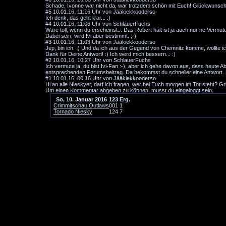
Schade, Ivonne war nicht da, war trotzdem schön mit Euch! Glückwunsch zum
#5
10.01.16, 11:16 Uhr von Jääkiekkooderso
Ich denk, das geht klar... :)
#4
10.01.16, 11:06 Uhr von SchlauerFuchs
Wäre toll, wenn du erscheinst... Das Robert hält ist ja auch nur ne Vermutu
Dabei sein, wird Ivi aber bestimmt. ;-)
#3
10.01.16, 11:03 Uhr von Jääkiekkooderso
Jep, bin ich. :) Und da ich aus der Gegend von Chemnitz komme, wollte ich
Dank für Deine Antwort! :) Ich werd mich bessern... :)
#2
10.01.16, 10:27 Uhr von SchlauerFuchs
Ich vermute ja, du bist Ivi-Fan :-), aber ich gehe davon aus, dass heute A
entsprechenden Forumsbeitrag. Da bekommst du schneller eine Antwort.
#1
10.01.16, 00:16 Uhr von Jääkiekkooderso
Hi an alle Nieskyer, darf ich fragen, wer bei Euch morgen im Tor steht? Gru
Um einen Kommentar abgeben zu können, musst du eingeloggt sein.
So, 10. Januar 2016
1
2
3
Erg.
Crimmitschau Outlaws
0
0
1
1
Tornado Niesky
1
2
4
7