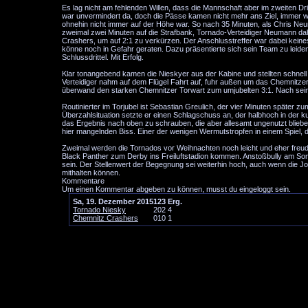
Es lag nicht am fehlenden Willen, dass die Mannschaft aber im zweiten Drit
war unvermindert da, doch die Pässe kamen nicht mehr ans Ziel, immer w
ohnehin nicht immer auf der Höhe war. So nach 35 Minuten, als Chris Ne
zweimal zwei Minuten auf die Strafbank, Tornado-Verteidiger Neumann dah
Crashers, um auf 2:1 zu verkürzen. Der Anschlusstreffer war dabei kein
könne noch in Gefahr geraten. Dazu präsentierte sich sein Team zu leidens
Schlussdrittel. Mit Erfolg.
Klar tonangebend kamen die Nieskyer aus der Kabine und stellten schnel
Verteidiger nahm auf dem Flügel Fahrt auf, fuhr außen um das Chemnitzer 
überwand den starken Chemnitzer Torwart zum umjubelten 3:1. Nach sein
Routinierter im Torjubel ist Sebastian Greulich, der vier Minuten später z
Überzahlsituation setzte er einen Schlagschuss an, der halbhoch in der
das Ergebnis nach oben zu schrauben, die aber allesamt ungenutzt bliebe
hier mangelnden Biss. Einer der wenigen Wermutstropfen in einem Spiel, 
Zweimal werden die Tornados vor Weihnachten noch leicht und eher freudbet
Black Panther zum Derby ins Freiluftstadion kommen. Anstoßbully am Sonn
sein. Der Stellenwert der Begegnung sei weiterhin hoch, auch wenn die Jo
mithalten können.
Kommentare
Um einen Kommentar abgeben zu können, musst du eingeloggt sein.
Sa, 19. Dezember 2015
1
2
3
Erg.
Tornado Niesky
2
0
2
4
Chemnitz Crashers
0
1
0
1