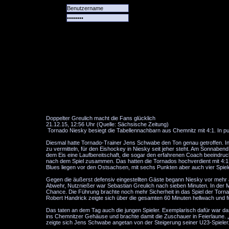
Alle
Das
Forum
Spiele
Team
alle
Tore
Doppelter Greulich macht die Fans glücklich
21.12.15, 12:56 Uhr (Quelle: Sächsische Zeitung)
Tornado Niesky besiegt die Tabellennachbarn aus Chemnitz mit 4:1. In pun
Diesmal hatte Tornado-Trainer Jens Schwabe den Ton genau getroffen. In 
zu vermitteln, für den Eishockey in Niesky seit jeher steht. Am Sonnabend
dem Eis eine Laufbereitschaft, die sogar den erfahrenen Coach beeindruckte
nach dem Spiel zusammen. Das hatten die Tornados hochverdient mit 4:1 (2:
Blues liegen vor den Ostsachsen, mit sechs Punkten aber auch vier Spie
Gegen die äußerst defensiv eingestellten Gäste begann Niesky vor mehr 
Abwehr, Nutznießer war Sebastian Greulich nach sieben Minuten. In der M
Chance. Die Führung brachte noch mehr Sicherheit in das Spiel der Tor
Robert Handrick zeigte sich über die gesamten 60 Minuten hellwach und füg
Das taten an dem Tag auch die jungen Spieler. Exemplarisch dafür war das
ins Chemnitzer Gehäuse und brachte damit die Zuschauer in Feierlaune. „D
zeigte sich Jens Schwabe angetan von der Steigerung seiner U23-Spieler