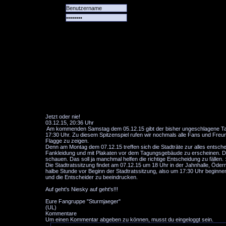
Alle
Das
Forum
Spiele
Team
alle
Tore
Jetzt oder nie!
03.12.15, 20:36 Uhr
Am kommenden Samstag dem 05.12.15 gibt der bisher ungeschlagene Tabell
17:30 Uhr. Zu diesem Spitzenspiel rufen wir nochmals alle Fans und Freu
Flagge zu zeigen.
Denn am Montag dem 07.12.15 treffen sich die Stadträte zur alles entsch
Fankleidung und mit Plakaten vor dem Tagungsgebäude zu erscheinen. Da 
schauen. Das soll ja manchmal helfen die richtige Entscheidung zu fällen. :
Die Stadtratssitzung findet am 07.12.15 um 18 Uhr in der Jahnhalle, Öder
halbe Stunde vor Beginn der Stadtratssitzung, also um 17:30 Uhr beginne
und die Entscheider zu beeindrucken.
Auf geht's Niesky auf geht's!!!
Eure Fangruppe "Sturmjaeger"
(UL)
Kommentare
Um einen Kommentar abgeben zu können, musst du eingeloggt sein.