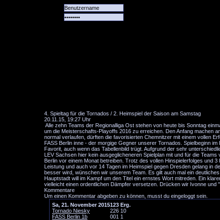
Alle
Das
Forum
Spiele
Team
alle
Tore
4. Spieltag für die Tornados / 2. Heimspiel der Saison am Samstag
20.11.15, 19:27 Uhr
Alle zehn Teams der Regionalliga Ost stehen von heute bis Sonntag einmal
um die Meisterschafts-Playoffs 2016 zu erreichen. Den Anfang machen am h
normal verlaufen, dürften die favorisierten Chemnitzer mit einem vollen 
FASS Berlin inne - der morgige Gegner unserer Tornados. Spielbeginn im Ei
Favorit, auch wenn das Tabellenbild trügt. Aufgrund der sehr unterschiedli
LEV Sachsen hier kein ausgeglicheneren Spielplan mit und für die Teams
Berlin vor einem Monat betreiben. Trotz des vollen Hinspielerfolges und 
Leistung und auch vor 14 Tagen im Heimspiel gegen Dresden gelang in de
besser wird, wünschen wir unserem Team. Es gilt auch mal ein deutliche
Hauptstadt will im Kampf um den Titel ein ernstes Wort mitreden. Ein kl
vielleicht einen ordentlichen Dämpfer versetzen. Drücken wir Ivonne und "
Kommentare
Um einen Kommentar abgeben zu können, musst du eingeloggt sein.
Sa, 21. November 2015
1
2
3
Erg.
Tornado Niesky
2
2
6
10
FASS Berlin 1b
0
0
1
1