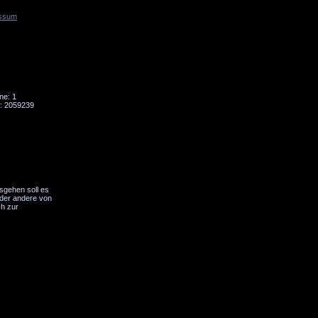
ssum
Tornado
Niesky
ne: 1
: 2059239
sgehen soll es
oder andere von
ch zur