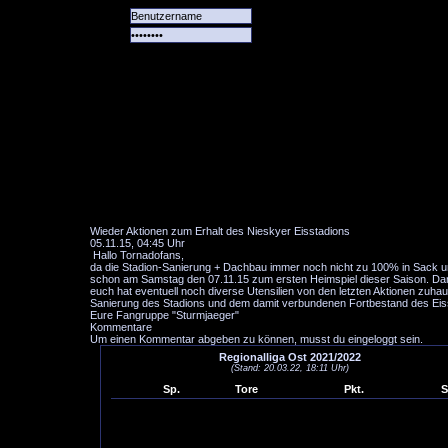
Alle
Das
Forum
Spiele
Team
alle
Tore
Wieder Aktionen zum Erhalt des Nieskyer Eisstadions
05.11.15, 04:45 Uhr
Hallo Tornadofans,
da die Stadion-Sanierung + Dachbau immer noch nicht zu 100% in Sack un
schon am Samstag den 07.11.15 zum ersten Heimspiel dieser Saison. Daru
euch hat eventuell noch diverse Utensilien von den letzten Aktionen zuh
Sanierung des Stadions und dem damit verbundenen Fortbestand des Eissp
Eure Fangruppe "Sturmjaeger"
Kommentare
Um einen Kommentar abgeben zu können, musst du eingeloggt sein.
Regionalliga Ost 2021/2022
(Stand: 20.03.22, 18:11 Uhr)
Sp.
Tore
Pkt.
S