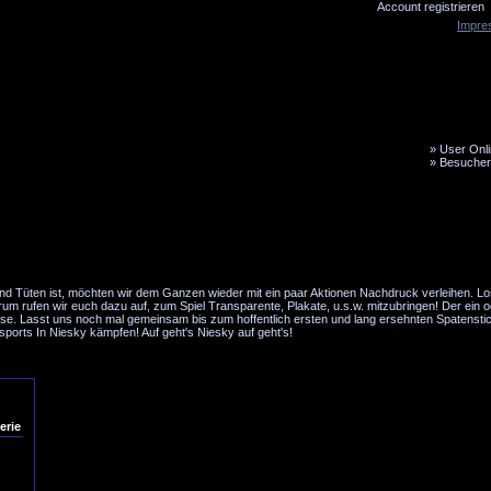
Account registrieren
Impre
»
User Onli
»
Besucher
LiveTicker
Media
Fanbus
d Tüten ist, möchten wir dem Ganzen wieder mit ein paar Aktionen Nachdruck verleihen. Lo
m rufen wir euch dazu auf, zum Spiel Transparente, Plakate, u.s.w. mitzubringen! Der ein 
ause. Lasst uns noch mal gemeinsam bis zum hoffentlich ersten und lang ersehnten Spatensti
orts In Niesky kämpfen! Auf geht's Niesky auf geht's!
erie