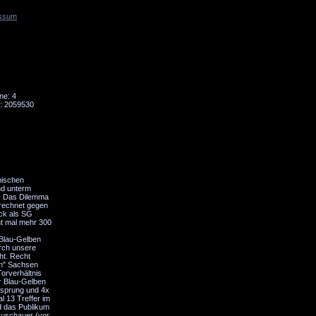
ssum
Tornado
Niesky
ne: 4
: 2059530
mischen
nd unterm
n. Das Dilemma
erechnet gegen
ück als SG
ht mal mehr 300
 Blau-Gelben
urch unsere
ht. Recht
en" Sachsen
orverhältnis
er Blau-Gelben
orsprung und 4x
l 13 Treffer im
nd das Publikum
 Zuschauer (vor