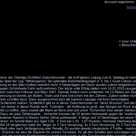
Account registrieren
Impre
»
User Onli
»
Besucher
LiveTicker
Media
Fanbus
rer der Oberliga Ost/West Zwischenrunde - die IceFighters Leipzig zum 6. Spieltag im hei
 das Spiel der sog. "Wintergames" bei optimalen Außenbedingungen d. h. bei 1 Grad Celsius u
ung ist den Blau-Gelben wahrlich nicht. 6 Niederlagen am Stück wurden zuletzt eingefahre
 gegen Schönheide Fahrt aufzunehmen. Der letzte volle Erfolg datiert vom 16.01.2015 (ausg
zuletzt zwischen Februar und März 2007. Damals freilich noch schlimmer mit 13 Pleiten am St
immung ist bereits am Boden. Team und Fans knirschen mit den Zähnen. Zuletzt wollten nic
en schrillen lässt. Dass ausgerechnet jetzt die starken Leipziger mit ihren berechtigten
Schlimmes heißen. Schließlich gibt es in dieser Zwischenrunde nur "dicke Brocken" und die
.... nur bisher in dieser Runde nicht. Trotzdem - die Hoffnung ist groß, das Morgen ein Ruck d
leibt zu hoffen, dass soweit alle Mann an Bord sind und unser Tschechen-Duo wieder mitmisc
Dazu ein paar Zahlenspiele... Immerhin konnten die 3!! letzten Heimspiele gegen die "ander
edenen Namen) in Niesky bisher 18mal aufeinander. 8 Siege und 10 Niederlagen bei einem T
unkten. Im Schnitt fielen pro Spiel 3,56 : 4 Tore bei 1,33 : 1,67 Punkten. Höchster Heimsieg d
 Bei 18 Vergleichen hatte der Sieger 4x 5 Tore Vorsprung, 4x 4 Tore Vorsprung, 6x 3 Tore V
hied) oder nach Verlängerung oder Penalty. Es wurden jeweils mindestens 4 Treffer - maxima
 0:5. Drücken wir also die Daumen für unsere Tornados. Es gilt den Schalter jetzt umzulegen u
 sich ein positiver Ergebnistrend schnell auch positiv in den Zuschauerzahlen auswirkt und