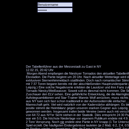
Alle
Das
Forum
Spiele
Team
alle
Tore
Der Tabellenführer aus der Messestadt zu Gast in NY
12.02.15, 20:42 Uhr
Morgen Abend empfangen die Nieskyer Tornados den aktuellen Tabellenfüh
Eisstadion. Die Partie beginnt um 20 Uhr. Nach aktueller Wetterlage wird
exklusiven Sternenhimmeldach stattfinden. Doch nach romantischer Stimm
mit 7:37 Toren begann bereits mit der abschließenden Hauptrundenpartie
Leipzig.) Eine solche Negativserie erlebten die Lausitzer und ihre Fans 
Tornado Niesky/Weißwasser. Soweit soll es diesmal nicht kommen. Die St
Zuschauer den ELV sehen. Eine gefährliche Entwicklung, die die Alarmglock
Aufstiegsambitionen und Star-Trainer Mannix Wolf anrücken, muss nichts 
aus NY tuen sich fast schon traditionell in der Außenseiterrolle einfacher
Mannschaft geht. Viel wird natürlich von der Kaderstärke abhängen. Es b
positiv stimmt die Heimbilanz gegen unseren starken Gegner aus Leipzig. 
gewonnen werden. Insgesamt trafen beide Vereine (wenn auch mit verschi
von 64:72 aus NY'er Sicht stehen in der Statistik. Dies entspricht 24:30 P
war ein 5:0. Die höchste Niederlage vor eigenem Publikum endete mit 4:9.
2 Tore Vorsprung. Noch
nie
endete eine Partie in NY knapp (1 Tor Untersc
Spiel erzielt. Die häufigsten Endergebnisse lauteten (je 2 Mal): 6:2, 2:4,
im Stadion wieder zu begeistern. Wer die Fans in Niesky kennt, weiß dass