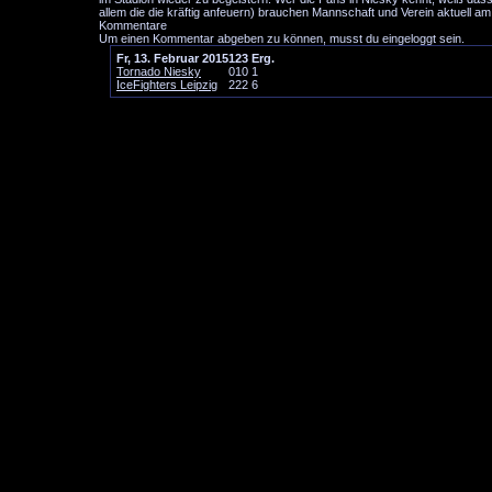
allem die die kräftig anfeuern) brauchen Mannschaft und Verein aktuell a
Kommentare
Um einen Kommentar abgeben zu können, musst du eingeloggt sein.
Fr, 13. Februar 2015
1
2
3
Erg.
Tornado Niesky
0
1
0
1
IceFighters Leipzig
2
2
2
6