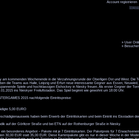
Account registrieren
Impre
»
User Onli
»
Besucher
LiveTicker
Media
Fanbus
y am kommenden Wochenende in die Verzahnungsrunde der Oberligen Ost und West. Die T
eben die Teams aus Halle, Leipzig und Erfurt neue interessante Gegner aus Essen, Neuwied
 spannende Spiele und hochklassigen Eishockey in Niesky freuen. Als erster Gegner der Torn
1.2015 ins Nieskyer Freiluftstadion. Das Spiel beginnt wie gewohnt um 18:00 Uhr.
INTERGAMES 2015 nachfolgende Eintrittspreise:
hädigte 5,00 EURO
chädigtenausweis haben beim Erwerb der Eintrittskarten und beim Eintritt ins Eisstadion de
ik auf der Görlitzer Straße und bei ETN auf der Rothenburger Straße in Niesky.
ein besonderes Angebot – Pakete mit je 7 Eintrittskarten. Der Paketpreis für 7 Erwachsenen
ten 30,00 EUR statt 35,00 EUR. Diese Kartenpakete gibt es nur in dieser Woche in der Mode
die Kartenpakete auch am Sonntag im Eisstadion vor dem Heimspiel der Tornados gegen Hal