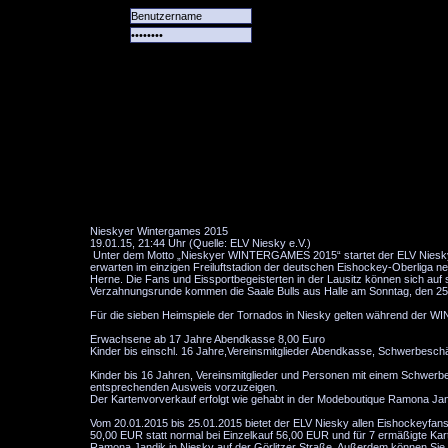
Alle
Das
Forum
Spiele
Team
alle
Tore
Nieskyer Wintergames 2015
19.01.15, 21:44 Uhr (Quelle: ELV Niesky e.V.)
Unter dem Motto „Nieskyer WINTERGAMES 2015“ startet der ELV Niesk
erwarten im einzigen Freiluftstadion der deutschen Eishockey-Oberliga n
Herne. Die Fans und Eissportbegeisterten in der Lausitz können sich auf
Verzahnungsrunde kommen die Saale Bulls aus Halle am Sonntag, den 25.0
Für die sieben Heimspiele der Tornados in Niesky gelten während der W
Erwachsene ab 17 Jahre Abendkasse 8,00 Euro
Kinder bis einschl. 16 Jahre,Vereinsmitglieder Abendkasse, Schwerbesc
Kinder bis 16 Jahren, Vereinsmitglieder und Personen mit einem Schwerbes
entsprechenden Ausweis vorzuzeigen.
Der Kartenvorverkauf erfolgt wie gehabt in der Modeboutique Ramona Jand
Vom 20.01.2015 bis 25.01.2015 bietet der ELV Niesky allen Eishockeyfans 
50,00 EUR statt normal bei Einzelkauf 56,00 EUR und für 7 ermäßigte Kar
Ramona Jandik in Niesky auf der Görlitzer Straße. Außerdem können Sie 