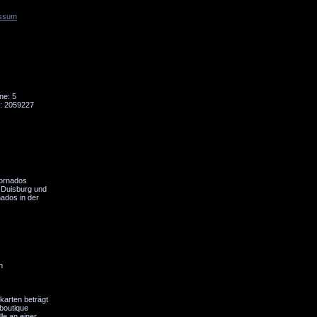
ssum
Tornado
Niesky
ne: 5
: 2059227
ornados
, Duisburg und
ados in der
n
karten beträgt
boutique
le an einer