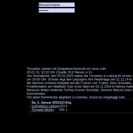
Alle
Das
Forum
Spiele
Team
alle
Tore
Tornados starten mit Doppelwochenende ins neue Jahr
03.01.15, 10:22 Uhr (Quelle: ELV Niesky e.V.)
Am Sonnabend, den 03.01.2015 haben die Tornados in Leipzig ihr erstes Sp
um 19:00 Uhr. Schwer liegt den Leipzigern ihre Niederlage am 21.12.14 i
die nächste schwere Aufgabe auf die Cracks von Trainer Jens Schwabe. A
Freiluftstadion am Waldbad. Das erste Spiel am 02.11.2014 in Niesky hatt
Nieskyer fehlen weiterhin Torfrau Ivonne Schröder, Stürmer Marcel Linke
Kommentare
Um einen Kommentar abgeben zu können, musst du eingeloggt sein.
Sa, 3. Januar 2015
1
2
3
Erg.
IceFighters Leipzig
0
2
3
5
Tornado Niesky
0
0
1
1