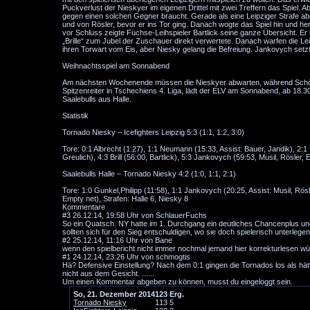
Puckverlust der Nieskyer im eigenen Drittel mit zwei Treffern das Spiel. 
gegen einen solchen Gegner braucht. Gerade als eine Leipziger Strafe a
und von Rösler, bevor er ins Tor ging. Danach wogte das Spiel hin und he
vor Schluss zeigte Füchse-Leihspieler Bartlick seine ganze Übersicht. Er li
„Brille“ zum Jubel der Zuschauer direkt verwertete. Danach warfen die Le
ihren Torwart vom Eis, aber Niesky gelang die Befreiung. Jankovych set
Weihnachtsspiel am Sonnabend
Am nächsten Wochenende müssen die Nieskyer abwarten, während Schönhei
Spitzenreiter in Tschechiens 4. Liga, lädt der ELV am Sonnabend, ab 18.30
Saalebulls aus Halle.
Statistik
Tornado Niesky – Icefighters Leipzig 5:3 (1:1, 1:2, 3:0)
Tore: 0:1 Albrecht (1:27), 1:1 Neumann (15:33, Assist: Bauer, Jandik), 2:1
Greulich), 4:3 Brill (56:00, Bartlick), 5:3 Jankovych (59:53, Musil, Rösler
Saalebulls Halle – Tornado Niesky 4:2 (1:0, 1:1, 2:1)
Tore: 1:0 Gunkel,Philipp (11:58), 1:1 Jankovych (20:25, Assist: Musil, Rösl
Empty net), Strafen: Halle 6, Niesky 8
Kommentare
#3
26.12.14, 19:58 Uhr von SchlauerFuchs
So ein Quatsch. NY hatte im 1. Durchgang ein deutliches Chancenplus un
sollten sich für den Sieg entschuldigen, wo sie doch spielerisch unterlege
#2
25.12.14, 11:16 Uhr von Bane
wenn den spielbericht nicht immer nochmal jemand hier korrekturlesen wür
#1
24.12.14, 23:26 Uhr von schmogtis
Hä? Defensive Einstellung? Nach dem 0:1 gingen die Tornados los als hätt
nicht aus dem Gesicht. ......
Um einen Kommentar abgeben zu können, musst du eingeloggt sein.
So, 21. Dezember 2014
1
2
3
Erg.
Tornado Niesky
1
1
3
5