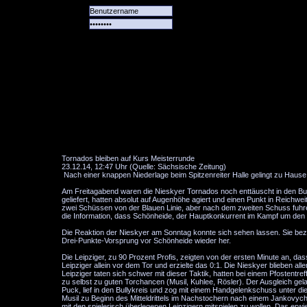
Alle
Das
Forum
Spiele
Team
alle
Tore
Tornados bleiben auf Kurs Meisterrunde
23.12.14, 12:47 Uhr (Quelle: Sächsische Zeitung)
Nach einer knappen Niederlage beim Spitzenreiter Halle gelingt zu Hause 
Am Freitagabend waren die Nieskyer Tornados noch enttäuscht in den Bus 
geliefert, hatten absolut auf Augenhöhe agiert und einen Punkt in Rei
zwei Schüssen von der Blauen Linie, aber nach dem zweiten Schuss fuhre
die Information, dass Schönheide, der Hauptkonkurrent im Kampf um den v
Die Reaktion der Nieskyer am Sonntag konnte sich sehen lassen. Sie bezw
Drei-Punkte-Vorsprung vor Schönheide wieder her.
Die Leipziger, zu 90 Prozent Profis, zeigten von der ersten Minute an, d
Leipziger allein vor dem Tor und erzielte das 0:1. Die Nieskyer blieben all
Leipziger taten sich schwer mit dieser Taktik, hatten bei einem Pfosten
zu selbst zu guten Torchancen (Musil, Kuhlee, Rösler). Der Ausgleich gela
Puck, lief in den Bullykreis und zog mit einem Handgelenkschuss unter die 
Musil zu Beginn des Mitteldrittels im Nachstochern nach einem Jankovych
mit den spielerisch überlegenen Leipzigern mitspielen zu wollen. Das erw