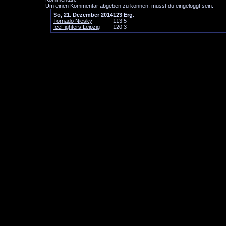
Um einen Kommentar abgeben zu können, musst du eingeloggt sein.
So, 21. Dezember 2014
1
2
3
Erg.
Tornado Niesky
1
1
3
5
IceFighters Leipzig
1
2
0
3