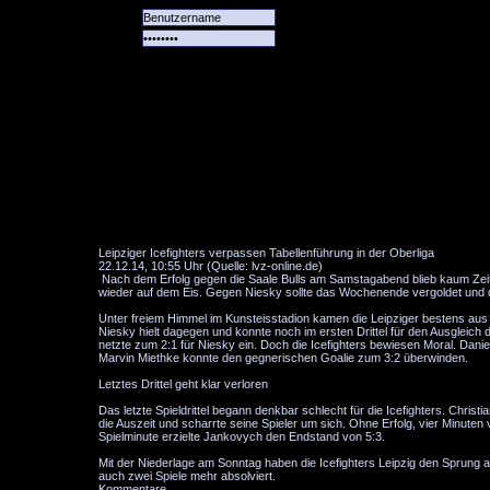
Alle
Das
Forum
Spiele
Team
alle
Tore
Leipziger Icefighters verpassen Tabellenführung in der Oberliga
22.12.14, 10:55 Uhr (Quelle: lvz-online.de)
Nach dem Erfolg gegen die Saale Bulls am Samstagabend blieb kaum Zei
wieder auf dem Eis. Gegen Niesky sollte das Wochenende vergoldet und d
Unter freiem Himmel im Kunsteisstadion kamen die Leipziger bestens aus 
Niesky hielt dagegen und konnte noch im ersten Drittel für den Ausgleic
netzte zum 2:1 für Niesky ein. Doch die Icefighters bewiesen Moral. Danie
Marvin Miethke konnte den gegnerischen Goalie zum 3:2 überwinden.
Letztes Drittel geht klar verloren
Das letzte Spieldrittel begann denkbar schlecht für die Icefighters. Chri
die Auszeit und scharrte seine Spieler um sich. Ohne Erfolg, vier Minuten
Spielminute erzielte Jankovych den Endstand von 5:3.
Mit der Niederlage am Sonntag haben die Icefighters Leipzig den Sprung an
auch zwei Spiele mehr absolviert.
Kommentare