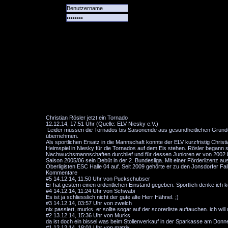
Alle
Das
Forum
Spiele
Team
alle
Tore
Christian Rösler jetzt ein Tornado
12.12.14, 17:51 Uhr (Quelle: ELV Niesky e.V.)
Leider müssen die Tornados bis Saisonende aus gesundheitlichen Gründen 
übernehmen.
Als sportlichen Ersatz in die Mannschaft konnte der ELV kurzfristig Chris
Heimspiel in Niesky für die Tornados auf dem Eis stehen. Rösler begann s
Nachwuchsmannschaften durchlief und für dessen Junioren er von 2002 bi
Saison 2005/06 sein Debüt in der 2. Bundesliga. Mit einer Förderlizenz ausg
Oberligisten ESC Halle 04 auf. Seit 2009 gehörte er zu den Jonsdorfer F
Kommentare
#5
14.12.14, 11:50 Uhr von Puckschubser
Er hat gestern einen ordentlichen Einstand gegeben. Sportlich denke ich k
#4
14.12.14, 11:24 Uhr von Schwabi
Es ist ja schliesslich nicht der gute alte Herr Hähnel. ;)
#3
14.12.14, 03:57 Uhr von zwelch
nix passiert, murks. er sollte sogar auf der scorerliste auftauchen. ich 
#2
13.12.14, 15:36 Uhr von Murks
da ist doch ein bissel was beim Stollenverkauf in der Sparkasse am Donner
#1
12.12.14, 18:01 Uhr von matrix