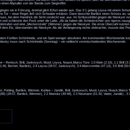
 einen Abpraller von der Bande zum Siegtreffer.
ingen sie in Führung, dreimal glich Erfurt wieder aus. Das 0:1 gelang Leyva mit einem Sch
ne Tor – neue Regel, ließ sich Schwabe erklären. Dann täuschte Bartlick einen Schuss an, sp
huss, bei dem Handrick die Sicht verdeckt war, aus. Im Schlussdrittel gingen die Nieskyer no
 und schlenzte den Puck unter die Latte. „Ab da haben die Schiedsrichter uns rigoros rausg
eitstrafen und eine „Meckerstrafe“ (Wimmer) gegen die Nieskyer. Die erste Überzahl nutzten 
n auf dem Eis, überstanden die Nieskyer. Als die Verlängerung nichts einbrachte, musste das P
or dem Fünften Schönheide, und ein Spiel weniger absolviert. Am kommenden Wochenende k
Niesky muss nach Schönheide (Sonntag) – ein vielleicht vorentscheidendes Wochenende.
e – Rentsch, Brill, Jankovych, Musil, Leyva, Noack,Marco Tore: 1:0 Klein (2:16), 1:1 Brill (3:3
31:40, Becher, Bartlick), 2:4 Leyva (39:57, Jankovych), 3:4 Abercrombie (47:13), 3:5 Brill (50
er, Pohling, Bartlick, Wimmer, Kuhlee – Jandik, Brill, Jankovych, Musil, Leyva, Noack,Marco 
n(88) (28:07, Bartlick, Wimmer), 2:2 Manske (49:48), 2:3 Neumann (51:30, Vatter, Jandik) , 3: