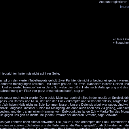
Account registrieren
Impre
»
User Onli
»
Besucher
LiveTicker
Media
Fanbus
iedsrichter hatten sie nicht auf ihrer Seite.
f um den vierten Tabellenplatz geholt. Zwei Punkte, die nicht unbedingt eingeplant waren.
anderen Bedingungen antreten – mit einem großen Teil Profis, Kanadiern in ihren Reihen und 
ht. Und so wertet Tornado-Trainer Jens Schwabe das 5:6 in Halle nach Verlängerung und das 3
dabrechnung um Platz vier ganz entscheidend sein“, sagt er.
sogar noch mehr wurde. Denn beide Male war auch ein Sieg in der regulären Spielzeit drin
rpass von Bartlick und Musil, der sich den Puck erkämpfte und selbst abschloss, sorgten für
den. „Wir haben Halle nicht ins Spiel kommen lassen. Unsere Defensivarbeit war super. Und wi
artlick Langpass, diesmal Kuhlee mit Alleingang. Als dann auch noch das 2:4 gelang, wuchsen
edient, und der traf mit einem Hammer vom Bullypunkt ins lange Eck – Marke Tor des Monat
 Fouls gegen uns gab es nichts, bei jedem Umfaller der anderen Strafen“, sagt Schwabe.
e Nieskyer konnten noch einmal antworten: Die „blaue“ Reihe erkämpfte den Puck, kombinierte 
 Minuten zu spielen. „Da haben uns die Hallenser an die Wand gespielt“, gab Schwabe nach de
Hechtflug im Nachsetzen. Da waren noch fünf Minuten zu spielen, aber die überstanden die Ni