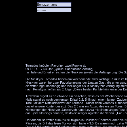
Alle
Das
Forum
Spiele
Team
alle
Tore
Tornados knöpfen Favoriten zwei Punkte ab
09.12.14, 17:54 Uhr (Quelle: Sächsische Zeitung)
In Halle und Erfurt erreichen die Nieskyer jeweils die Verlängerung. Die Sch
Die Nieskyer Tornados haben am Wochenende zwei wichtige Punkte im Kamp
Nieskyer waren bei zwei Favoritenteams der Liga zu Gast, die unter ganz 
die witterungsunabhängig und viel länger als in Niesky zur Verfügung ste
nach Penaltyschießen als Erfolge. „Diese beiden Punkte können in der En
Trotzdem ärgert sich Schwabe ein bisschen, dass es am Wochenende nicht 
Halle stand es nach dem ersten Drittel 2:2. Brill nach einem langen Zaube
Tore. Mit dem Mitteldrittel war der Tornado-Trainer dann vollends zufrie
gezielt unsere Konter gesetzt. Das 2:3 war ein Abzug des ersten Tores: B
Hoffnungen der Nieskyer. Jankovych hatte Leyva mit einem langen Pass b
das Spiel allerdings dauerte, desto einseitiger agierten die Schiris. „Für
Der Anschlusstreffer zum 3:4 fiel folglich in Hallenser Überzahl. Aber di
Pässen, bis Brill das leere Tor vor sich hatte – 3:5. Da waren noch zehn
Das 4:5 fiel durch einen Schlagschuss eines Kanadiers, der Ausgleich im 