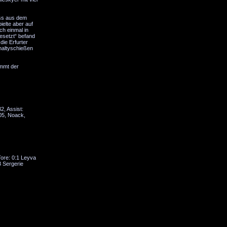
uss aus dem
ielte aber auf
ch einmal in
esetzt“ befand
die Erfurter
enaltyschießen
ommt der
2, Assist:
:05, Noack,
Tore: 0:1 Leyva
3 Sergerie