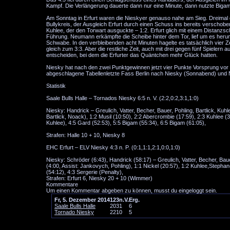
Kampf. Die Verlängerung dauerte dann nur eine Minute, dann nutzte Bigam
Am Sonntag in Erfurt waren die Nieskyer genauso nahe am Sieg. Dreimal g
Bullykreis, der Ausgleich Erfurt durch einen Schuss ins bereits verschobe
Kuhlee, der den Torwart ausguckte – 1:2. Erfurt glich mit einem Distanzsc
Führung. Neumann erkämpfte die Scheibe hinter dem Tor, lief um es herum
Schwabe. In den verbleibenden acht Minuten hagelte es tatsächlich vier Z
gleich zum 3:3. Aber die restliche Zeit, auch mit drei gegen fünf Spieler
entscheiden, bei dem die Erfurter das Quäntchen mehr Glück hatten.
Niesky hat nach den zwei Punktgewinnen jetzt vier Punkte Vorsprung v
abgeschlagene Tabellenletzte Fass Berlin nach Niesky (Sonnabend) und 
Statistik
Saale Bulls Halle – Tornados Niesky 6:5 n. V. (2:2,0:2,3:1,1:0)
Niesky: Handrick – Greulich, Vatter, Becher, Bauer, Pohling, Bartlick, Kuhle
Bartlick, Noack), 1:2 Musil (10:50), 2:2 Abercrombie (17:59), 2:3 Kuhlee (
Kuhlee), 4:5 Gard (52:53), 5:5 Bigam (55:34), 6:5 Bigam (61:05),
Strafen: Halle 10 + 10, Niesky 8
EHC Erfurt – ELV Niesky 4:3 n. P. (0:1,1:1,2:1,0:0,1:0)
Niesky: Schröder (6:43), Handrick (58:17) – Greulich, Vatter, Becher, Bau
(4:00, Assist: Jankovych, Pohling), 1:1 Nickel (20:57), 1:2 Kuhlee,Stepha
(54:12), 4:3 Sergerie (Penalty),
Strafen: Erfurt 6, Niesky 20 + 10 (Wimmer)
Kommentare
Um einen Kommentar abgeben zu können, musst du eingeloggt sein.
Fr, 5. Dezember 2014
1
2
3
n.V.
Erg.
Saale Bulls Halle
2
0
3
1
6
Tornado Niesky
2
2
1
0
5