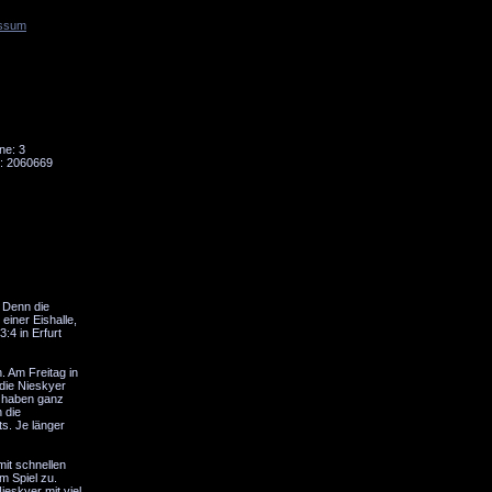
ssum
Tornado
Niesky
ne: 3
: 2060669
 Denn die
einer Eishalle,
:4 in Erfurt
. Am Freitag in
 die Nieskyer
r haben ganz
 die
s. Je länger
mit schnellen
m Spiel zu.
eskyer mit viel