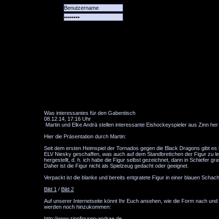
Alle
Das
Forum
Spiele
Team
alle
Tore
Was interessantes für den Gabentisch
08.12.14, 17:16 Uhr
Martin und Elke Andrä stellen interessante Eishockeyspieler aus Zinn he
Hier die Präsentation durch Martin:
Seit dem ersten Heimspiel der Tornados gegen die Black Dragons gibt es i
ELV Niesky geschaffen, was auch auf dem Standbrettchen der Figur zu lese
hergestellt, d. h. ich habe die Figur selbst gezeichnet, dann in Schiefer 
Daher ist die Figur nicht als Spielzeug gedacht oder geeignet.
Verpackt ist die blanke und bereits entgratete Figur in einer blauen Schach
Bild 1
/
Bild 2
Auf unserer Internetseite könnt Ihr Euch ansehen, wie die Form nach und 
werden noch hinzukommen:
http://www.zinnfiguren-andrae.de