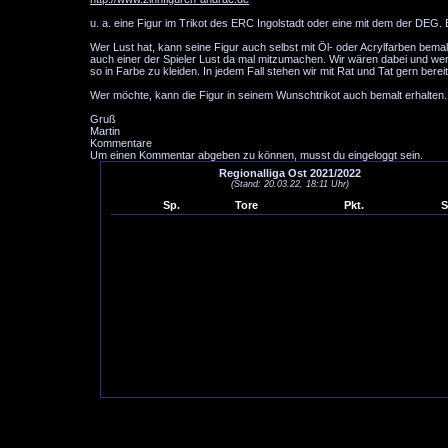
u. a. eine Figur im Trikot des ERC Ingolstadt oder eine mit dem der DEG. 
Wer Lust hat, kann seine Figur auch selbst mit Öl- oder Acrylfarben bema
auch einer der Spieler Lust da mal mitzumachen. Wir wären dabei und wer 
so in Farbe zu kleiden. In jedem Fall stehen wir mit Rat und Tat gern bereit
Wer möchte, kann die Figur in seinem Wunschtrikot auch bemalt erhalten.
Gruß
Martin
Kommentare
Um einen Kommentar abgeben zu können, musst du eingeloggt sein.
Regionalliga Ost 2021/2022
(Stand: 20.03.22, 18:11 Uhr)
Sp.
Tore
Pkt.
S