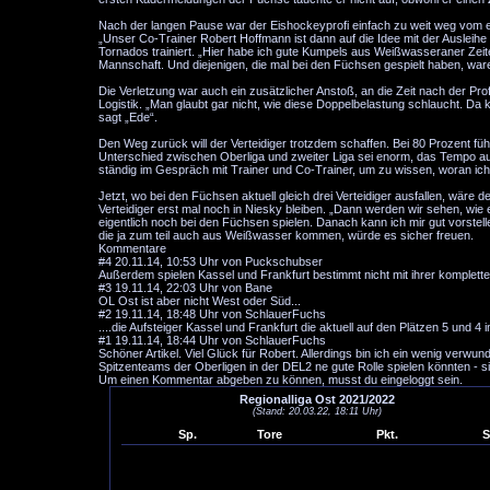
Nach der langen Pause war der Eishockeyprofi einfach zu weit weg vom erf
„Unser Co-Trainer Robert Hoffmann ist dann auf die Idee mit der Ausleih
Tornados trainiert. „Hier habe ich gute Kumpels aus Weißwasseraner Zeiten
Mannschaft. Und diejenigen, die mal bei den Füchsen gespielt haben, ware
Die Verletzung war auch ein zusätzlicher Anstoß, an die Zeit nach der Pro
Logistik. „Man glaubt gar nicht, wie diese Doppelbelastung schlaucht. D
sagt „Ede“.
Den Weg zurück will der Verteidiger trotzdem schaffen. Bei 80 Prozent füh
Unterschied zwischen Oberliga und zweiter Liga sei enorm, das Tempo auf 
ständig im Gespräch mit Trainer und Co-Trainer, um zu wissen, woran ich
Jetzt, wo bei den Füchsen aktuell gleich drei Verteidiger ausfallen, wäre
Verteidiger erst mal noch in Niesky bleiben. „Dann werden wir sehen, wie e
eigentlich noch bei den Füchsen spielen. Danach kann ich mir gut vorstel
die ja zum teil auch aus Weißwasser kommen, würde es sicher freuen.
Kommentare
#4
20.11.14, 10:53 Uhr von Puckschubser
Außerdem spielen Kassel und Frankfurt bestimmt nicht mit ihrer komplette
#3
19.11.14, 22:03 Uhr von Bane
OL Ost ist aber nicht West oder Süd...
#2
19.11.14, 18:48 Uhr von SchlauerFuchs
....die Aufsteiger Kassel und Frankfurt die aktuell auf den Plätzen 5 und 4 in
#1
19.11.14, 18:44 Uhr von SchlauerFuchs
Schöner Artikel. Viel Glück für Robert. Allerdings bin ich ein wenig verw
Spitzenteams der Oberligen in der DEL2 ne gute Rolle spielen könnten - si
Um einen Kommentar abgeben zu können, musst du eingeloggt sein.
Regionalliga Ost 2021/2022
(Stand: 20.03.22, 18:11 Uhr)
Sp.
Tore
Pkt.
S