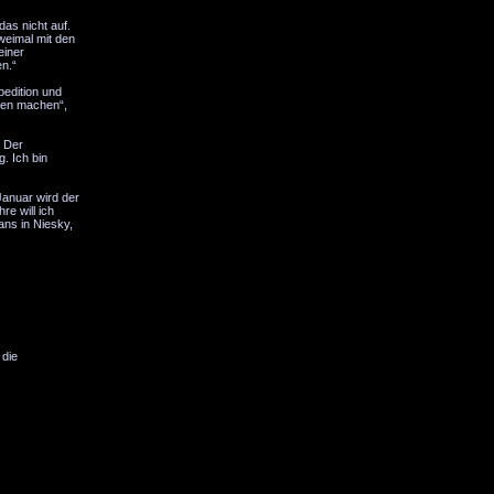
as nicht auf.
weimal mit den
einer
en.“
pedition und
hren machen“,
. Der
. Ich bin
Januar wird der
re will ich
ans in Niesky,
 die