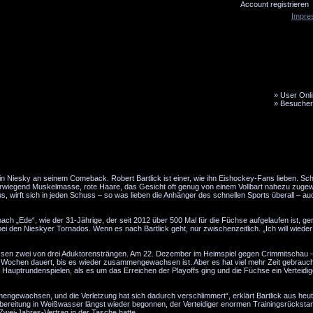
Account registrieren
Impre
»
User Onli
»
Besucher
LiveTicker
Media
Fanbus
t in Niesky an seinem Comeback. Robert Bartlick ist einer, wie ihn Eishockey-Fans lieben. Sc
erwiegend Muskelmasse, rote Haare, das Gesicht oft genug von einem Vollbart nahezu zuge
, wirft sich in jeden Schuss – so was lieben die Anhänger des schnellen Sports überall – au
ach „Ede“, wie der 31-Jährige, der seit 2012 über 500 Mal für die Füchse aufgelaufen ist, ger
 bei den Nieskyer Tornados. Wenn es nach Bartlick geht, nur zwischenzeitlich. „Ich will wiede
issen zwei von drei Aduktorensträngen. Am 22. Dezember im Heimspiel gegen Crimmitschau
Wochen dauert, bis es wieder zusammengewachsen ist. Aber es hat viel mehr Zeit gebraucht
ei Hauptrundenspielen, als es um das Erreichen der Playoffs ging und die Füchse ein Verteidi
engewachsen, und die Verletzung hat sich dadurch verschlimmert“, erklärt Bartlick aus heut
Vorbereitung in Weißwasser längst wieder begonnen, der Verteidiger enormen Trainingsrückstan
Zwei-Jahres-Vertrag in der Tasche hatte.