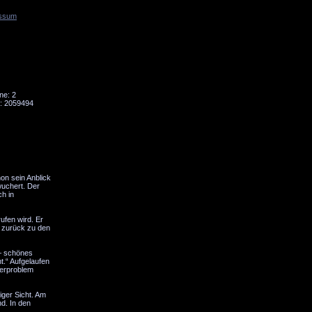
ssum
Tornado
Niesky
ne: 2
: 2059494
hon sein Anblick
wuchert. Der
ch in
ufen wird. Er
r zurück zu den
 – schönes
.“ Aufgelaufen
gerproblem
iger Sicht. Am
d. In den