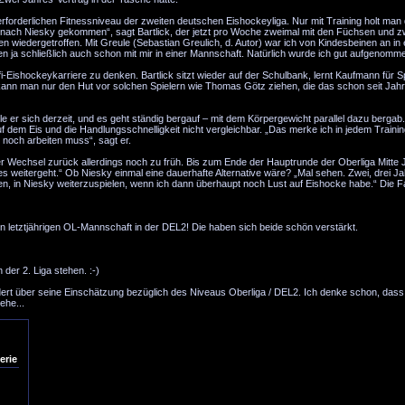
orderlichen Fitnessniveau der zweiten deutschen Eishockeyliga. Nur mit Training holt man d
e nach Niesky gekommen“, sagt Bartlick, der jetzt pro Woche zweimal mit den Füchsen und z
 wiedergetroffen. Mit Greule (Sebastian Greulich, d. Autor) war ich von Kindesbeinen an in 
n ja schließlich auch schon mit mir in einer Mannschaft. Natürlich wurde ich gut aufgenomm
fi-Eishockeykarriere zu denken. Bartlick sitzt wieder auf der Schulbank, lernt Kaufmann für S
a kann man nur den Hut vor solchen Spielern wie Thomas Götz ziehen, die das schon seit Ja
le er sich derzeit, und es geht ständig bergauf – mit dem Körpergewicht parallel dazu bergab
dem Eis und die Handlungsschnelligkeit nicht vergleichbar. „Das merke ich in jedem Training
 noch arbeiten muss“, sagt er.
 der Wechsel zurück allerdings noch zu früh. Bis zum Ende der Hauptrunde der Oberliga Mitte 
s weitergeht.“ Ob Niesky einmal eine dauerhafte Alternative wäre? „Mal sehen. Zwei, drei Jah
len, in Niesky weiterzuspielen, wenn ich dann überhaupt noch Lust auf Eishocke habe.“ Die F
n letztjährigen OL-Mannschaft in der DEL2! Die haben sich beide schön verstärkt.
 der 2. Liga stehen. :-)
undert über seine Einschätzung bezüglich des Niveaus Oberliga / DEL2. Ich denke schon, dass
ehe...
erie