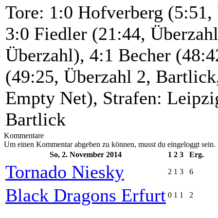
Tore: 1:0 Hofverberg (5:51, 
3:0 Fiedler (21:44, Überzahl
Überzahl), 4:1 Becher (48:4
(49:25, Überzahl 2, Bartlick
Empty Net), Strafen: Leipzi
Bartlick
Kommentare
Um einen Kommentar abgeben zu können, musst du eingeloggt sein.
So, 2. November 2014
1
2
3
Erg.
Tornado Niesky
2
1
3
6
Black Dragons Erfurt
0
1
1
2