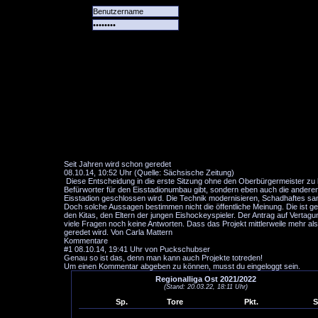
Alle
Das
Forum
Spiele
Team
alle
Tore
Seit Jahren wird schon geredet
08.10.14, 10:52 Uhr (Quelle: Sächsische Zeitung)
Diese Entscheidung in die erste Sitzung ohne den Oberbürgermeister zu l
Befürworter für den Eisstadionumbau gibt, sondern eben auch die anderen,
Eisstadion geschlossen wird. Die Technik modernisieren, Schadhaftes sani
Doch solche Aussagen bestimmen nicht die öffentliche Meinung. Die ist ge
den Kitas, den Eltern der jungen Eishockeyspieler. Der Antrag auf Vertag
viele Fragen noch keine Antworten. Dass das Projekt mittlerweile mehr als
geredet wird. Von Carla Mattern
Kommentare
#1
08.10.14, 19:41 Uhr von Puckschubser
Genau so ist das, denn man kann auch Projekte totreden!
Um einen Kommentar abgeben zu können, musst du eingeloggt sein.
Regionalliga Ost 2021/2022
(Stand: 20.03.22, 18:11 Uhr)
Sp.
Tore
Pkt.
S