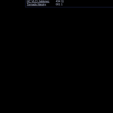
HC VLCI Jablonec
4
3
4
11
Tornado Niesky
0
0
1
1