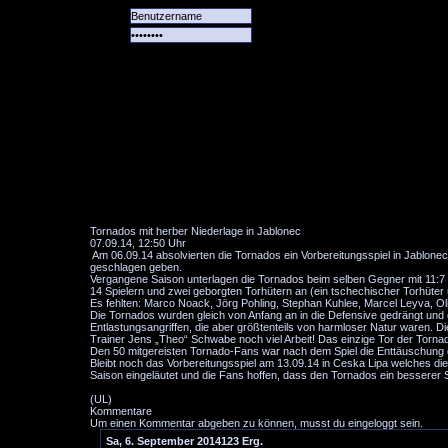
Alle
Das
Forum
Spiele
Team
alle
Tore
Tornados mit herber Niederlage in Jablonec
07.09.14, 12:50 Uhr
Am 06.09.14 absolvierten die Tornados ein Vorbereitungsspiel in Jablonec
geschlagen geben.
Vergangene Saison unterlagen die Tornados beim selben Gegner mit 11:7 und
14 Spielern und zwei geborgten Torhütern an (ein tschechischer Torhüter
Es fehlten: Marco Noack, Jörg Pohling, Stephan Kuhlee, Marcel Leyva, Ol
Die Tornados wurden gleich von Anfang an in die Defensive gedrängt und d
Entlastungsangriffen, die aber größtenteils von harmloser Natur waren. D
Trainer Jens „Theo“ Schwabe noch viel Arbeit! Das einzige Tor der Tornad
Den 50 mitgereisten Tornado-Fans war nach dem Spiel die Enttäuschung d
Bleibt noch das Vorbereitungsspiel am 13.09.14 in Ceska Lipa welches die
Saison eingeläutet und die Fans hoffen, dass den Tornados ein besserer Sta
(UL)
Kommentare
Um einen Kommentar abgeben zu können, musst du eingeloggt sein.
Sa, 6. September 2014
1
2
3
Erg.