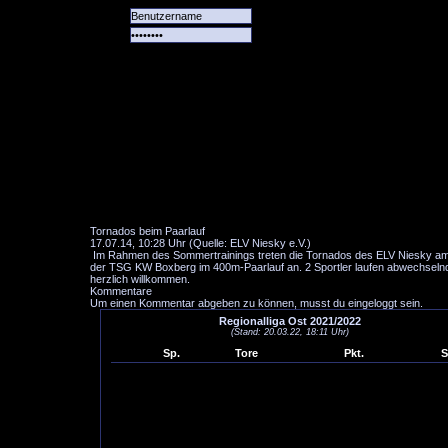
Alle
Das
Forum
Spiele
Team
alle
Tore
Tornados beim Paarlauf
17.07.14, 10:28 Uhr (Quelle: ELV Niesky e.V.)
Im Rahmen des Sommertrainings treten die Tornados des ELV Niesky am F
der TSG KW Boxberg im 400m-Paarlauf an. 2 Sportler laufen abwechselnd
herzlich willkommen.
Kommentare
Um einen Kommentar abgeben zu können, musst du eingeloggt sein.
Regionalliga Ost 2021/2022
(Stand: 20.03.22, 18:11 Uhr)
Sp.
Tore
Pkt.
S