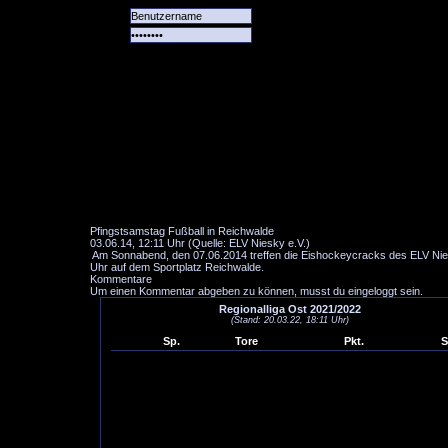
Alle
Das
Forum
Spiele
Team
alle
Tore
Pfingstsamstag Fußball in Reichwalde
03.06.14, 12:11 Uhr (Quelle: ELV Niesky e.V.)
Am Sonnabend, den 07.06.2014 treffen die Eishockeycracks des ELV Niesk
Uhr auf dem Sportplatz Reichwalde.
Kommentare
Um einen Kommentar abgeben zu können, musst du eingeloggt sein.
Regionalliga Ost 2021/2022
(Stand: 20.03.22, 18:11 Uhr)
Sp.
Tore
Pkt.
S