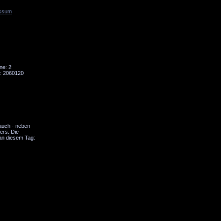
ssum
Tornado
Niesky
ne: 2
: 2060120
 auch - neben
ers. Die
an diesem Tag: