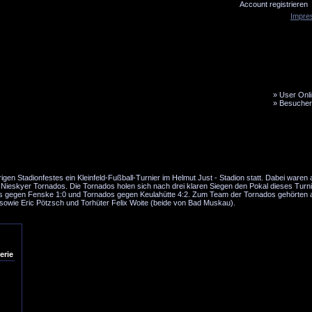
Account registrieren
Impre
»
User Onli
»
Besucher
LiveTicker
Media
Fanbus
en Stadionfestes ein Kleinfeld-Fußball-Turnier im Helmut Just - Stadion statt. Dabei waren
 Nieskyer Tornados. Die Tornados holen sich nach drei klaren Siegen den Pokal dieses Turni
os gegen Fenske 1:0 und Tornados gegen Keulahütte 4:2. Zum Team der Tornados gehörten 
r sowie Eric Pötzsch und Torhüter Felix Woite (beide von Bad Muskau).
erie