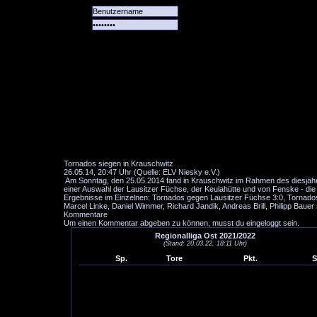
Alle
Das
Forum
Spiele
Team
alle
Tore
Tornados siegen in Krauschwitz
26.05.14, 20:47 Uhr (Quelle: ELV Niesky e.V.)
Am Sonntag, den 25.05.2014 fand in Krauschwitz im Rahmen des diesjährig
einer Auswahl der Lausitzer Füchse, der Keulahütte und von Fenske - die
Ergebnisse im Einzelnen: Tornados gegen Lausitzer Füchse 3:0, Tornad
Marcel Linke, Daniel Wimmer, Richard Jandik, Andreas Brill, Philipp Baue
Kommentare
Um einen Kommentar abgeben zu können, musst du eingeloggt sein.
Regionalliga Ost 2021/2022
(Stand: 20.03.22, 18:11 Uhr)
Sp.
Tore
Pkt.
S