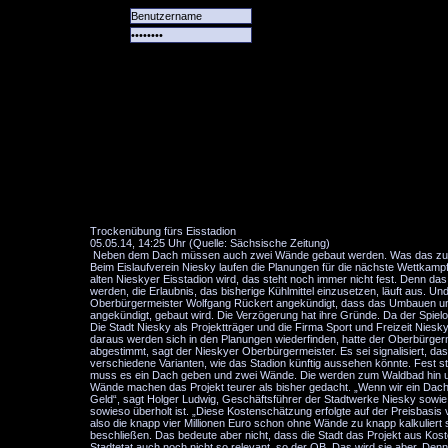
Alle
Das
Forum
Spiele
Team
alle
Tore
Trockenübung fürs Eisstadion
05.05.14, 14:25 Uhr (Quelle: Sächsische Zeitung)
Neben dem Dach müssen auch zwei Wände gebaut werden. Was das zusätz
Beim Eislaufverein Niesky laufen die Planungen für die nächste Wettkampf
alten Nieskyer Eisstadion wird, das steht noch immer nicht fest. Denn da
werden, die Erlaubnis, das bisherige Kühlmittel einzusetzen, läuft aus. U
Oberbürgermeister Wolfgang Rückert angekündigt, dass das Umbauen und M
angekündigt, gebaut wird. Die Verzögerung hat ihre Gründe. Da der Spielo
Die Stadt Niesky als Projektträger und die Firma Sport und Freizeit Nie
daraus werden sich in den Planungen wiederfinden, hatte der Oberbürger
abgestimmt, sagt der Nieskyer Oberbürgermeister. Es sei signalisiert, 
verschiedene Varianten, wie das Stadion künftig aussehen könnte. Fest s
muss es ein Dach geben und zwei Wände. Die werden zum Waldbad hin und 
Wände machen das Projekt teurer als bisher gedacht. „Wenn wir ein Dach
Geld“, sagt Holger Ludwig, Geschäftsführer der Stadtwerke Niesky sowie 
sowieso überholt ist. „Diese Kostenschätzung erfolgte auf der Preisbasi
also die knapp vier Millionen Euro schon ohne Wände zu knapp kalkuliert s
beschließen. Das bedeute aber nicht, dass die Stadt das Projekt aus Kost
Stadtetat auch noch nicht so relevant, so der OB. Das wird sie aber. Den