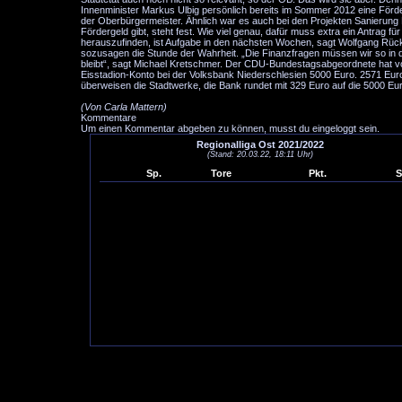
Innenminister Markus Ulbig persönlich bereits im Sommer 2012 eine Förder
der Oberbürgermeister. Ähnlich war es auch bei den Projekten Sanierung 
Fördergeld gibt, steht fest. Wie viel genau, dafür muss extra ein Antrag 
herauszufinden, ist Aufgabe in den nächsten Wochen, sagt Wolfgang Rück
sozusagen die Stunde der Wahrheit. „Die Finanzfragen müssen wir so in d
bleibt“, sagt Michael Kretschmer. Der CDU-Bundestagsabgeordnete hat vo
Eisstadion-Konto bei der Volksbank Niederschlesien 5000 Euro. 2571 Eu
überweisen die Stadtwerke, die Bank rundet mit 329 Euro auf die 5000 Eur
(Von Carla Mattern)
Kommentare
Um einen Kommentar abgeben zu können, musst du eingeloggt sein.
Regionalliga Ost 2021/2022
(Stand: 20.03.22, 18:11 Uhr)
Sp.
Tore
Pkt.
S