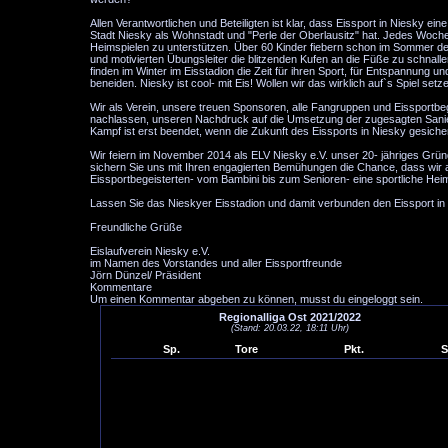
Allen Verantwortlichen und Beteiligten ist klar, dass Eissport in Niesky eine
Stadt Niesky als Wohnstadt und "Perle der Oberlausitz" hat. Jedes Woch
Heimspielen zu unterstützen. Über 60 Kinder fiebern schon im Sommer der
und motivierten Übungsleiter die blitzenden Kufen an die Füße zu schnallen
finden im Winter im Eisstadion die Zeit für ihren Sport, für Entspannung 
beneiden. Niesky ist cool- mit Eis! Wollen wir das wirklich auf`s Spiel setz
Wir als Verein, unsere treuen Sponsoren, alle Fangruppen und Eissportbeg
nachlassen, unseren Nachdruck auf die Umsetzung der zugesagten Sanie
Kampf ist erst beendet, wenn die Zukunft des Eissports in Niesky gesichert
Wir feiern im November 2014 als ELV Niesky e.V. unser 20- jähriges Grün
sichern Sie uns mit Ihren engagierten Bemühungen die Chance, dass wir au
Eissportbegeisterten- vom Bambini bis zum Senioren- eine sportliche Hei
Lassen Sie das Nieskyer Eisstadion und damit verbunden den Eissport in 
Freundliche Grüße
Eislaufverein Niesky e.V.
im Namen des Vorstandes und aller Eissportfreunde
Jörn Dünzel/ Präsident
Kommentare
Um einen Kommentar abgeben zu können, musst du eingeloggt sein.
Regionalliga Ost 2021/2022
(Stand: 20.03.22, 18:11 Uhr)
Sp.
Tore
Pkt.
S