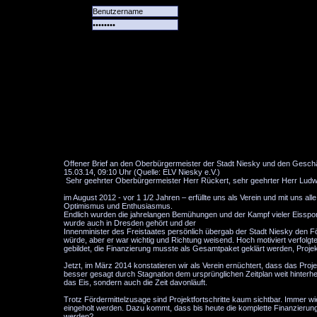
Alle
Das
Forum
Spiele
Team
alle
Tore
Offener Brief an den Oberbürgermeister der Stadt Niesky und den Geschä
15.03.14, 09:10 Uhr (Quelle: ELV Niesky e.V.)
Sehr geehrter Oberbürgermeister Herr Rückert, sehr geehrter Herr Ludw
im August 2012 - vor 1 1/2 Jahren – erfüllte uns als Verein und mit uns a
Optimismus und Enthusiasmus.
Endlich wurden die jahrelangen Bemühungen und der Kampf vieler Eisspo
wurde auch in Dresden gehört und der
Innenminister des Freistaates persönlich übergab der Stadt Niesky den För
würde, aber er war wichtig und Richtung weisend. Hoch motiviert verfolgte
gebildet, die Finanzierung musste als Gesamtpaket geklärt werden, Proje
Jetzt, im März 2014 konstatieren wir als Verein ernüchtert, dass das Pr
besser gesagt durch Stagnation dem ursprünglichen Zeitplan weit hinterh
das Eis, sondern auch die Zeit davonläuft.
Trotz Fördermittelzusage sind Projektfortschritte kaum sichtbar. Immer
eingeholt werden. Dazu kommt, dass bis heute die komplette Finanzierung 
werden?