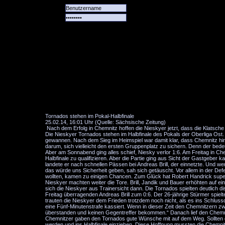
Alle
Das
Forum
Spiele
Team
alle
Tore
Tornados stehen im Pokal-Halbfinale
25.02.14, 16:01 Uhr (Quelle: Sächsische Zeitung)
Nach dem Erfolg in Chemnitz hoffen die Nieskyer jetzt, dass die Klatsche
Die Nieskyer Tornados stehen im Halbfinale des Pokals der Oberliga Ost. 
gewannen. Nach dem Sieg im Heimspiel war damit klar, dass Chemnitz hin
darum, sich vielleicht den ersten Gruppenplatz zu sichern. Denn der bed
Aber am Sonnabend ging alles schief, Niesky verlor 1:6. Am Freitag in Che
Halbfinale zu qualifizieren. Aber die Partie ging aus Sicht der Gastgeber 
landete er nach schnellen Pässen bei Andreas Brill, der einnetzte. Und we
das würde uns Sicherheit geben, sah sich getäuscht. Vor allem in der Def
wollten, kamen zu einigen Chancen. Zum Glück hat Robert Handrick super
Nieskyer machten weiter die Tore. Brill, Jandik und Bauer erhöhten auf ein
sich die Nieskyer aus Trainersicht dann. Die Tornados spielten deutlich dis
Freitag überragenden Andreas Brill zum 0:6. Der 26-jährige Stürmer spiel
trauten die Nieskyer dem Frieden trotzdem noch nicht, als es ins Schlussdr
eine Fünf-Minutenstrafe kassiert. Wenn in dieser Zeit den Chemnitzern zw
überstanden und keinen Gegentreffer bekommen.“ Danach lief den Chemnitz
Chemnitzer gaben den Tornados gute Wünsche mit auf dem Weg. Sollten di
werden und ins Halbfinale einziehen. Diese Hoffnung mussten die Chemni