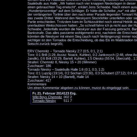
Saalebulls aus Halle. „Wir hatten nach vier knappen Niederlagen in dies
einen gebrauchten Tag erwischt“, erklärt Jens Schwabe. Nach einem ausge
„Hundertprozentige“ auf dem Schläger. Er hätte die Scheibe „nur“ mit all
der verlängerten Torlinie über den nach einer Parade liegenden Torwart Ha
das zweite Drittel. Während den Nieskyern Stockfehler unterliefen oder 
Partie entschieden. Trotzdem kam im Schlussdrittel noch einmal Hektik au
unerlaubten Weitschüssen hatten. „So schnell fahre ich ja nicht aus der Ha
Schwabe. Jedenfalls wurden die Nieskyer aus der Fassung gebracht. Bart
Bankstrafe. Das alles passierte wohlgemerkt erst, nachdem die Entscheid
könnten die Nieskyer mit einem Sieg (auch nach Verlängerung) immer noch
wichtiger ist den Tornados die Entscheidung, ob das Eis im Waldstadion b
Sotschi zurück begrüßt.
ERV Chemnitz – Tornado Niesky 2:7 (0:5, 0:1, 2:1)
Tore: 0:1 Brill (1:29, Assist: Noack, Kuhlee), 0:2 Jankovych (2:48, ohne A
Jandik), 0:6 Brill (33:29, Bartell, Kuhlee), 1:5 Olesko (55:54, Überzahl) ,
Strafen: Chemnitz 8, Niesky 15 + 20 (Wimmer)
Zuschauer: 186
Tornado Niesky – Saalebulls Halle 1:6 (0:1, 0:3, 1:2)
Tore: 0:1 Lupzig (19:14), 0:2 Sochan (23:30), 0:3 Schubert (27:12); 0:4 Le
Strafen: Niesky 14 + 10 (Bartell), Halle 14
Zuschauer: 417
Kommentare
Um einen Kommentar abgeben zu können, musst du eingeloggt sein.
Fr, 21. Februar 2014
1
2
3
Erg.
Wild Boys Chemnitz
0
0
2
2
Tornado Niesky
5
1
1
7