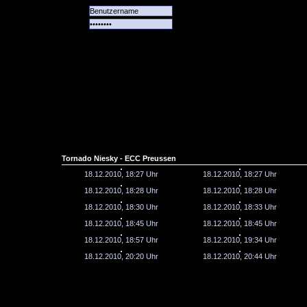
Alle
Das
Forum
Spiele
Team
alle
Tore
Tornado Niesky - ECC Preussen
18.12.2010, 18:27 Uhr
18.12.2010, 18:27 Uhr
18.12.2010, 18:28 Uhr
18.12.2010, 18:28 Uhr
18.12.2010, 18:30 Uhr
18.12.2010, 18:33 Uhr
18.12.2010, 18:45 Uhr
18.12.2010, 18:45 Uhr
18.12.2010, 18:57 Uhr
18.12.2010, 19:34 Uhr
18.12.2010, 20:20 Uhr
18.12.2010, 20:44 Uhr