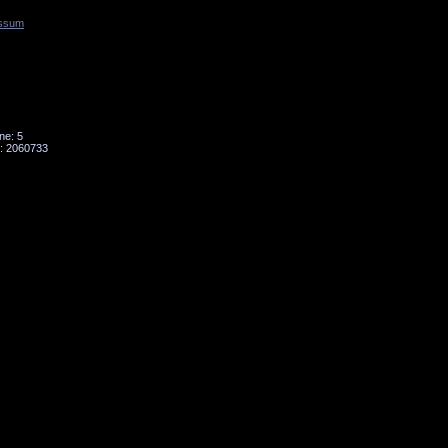
ssum
Tornado
Niesky
ne: 5
: 2060733