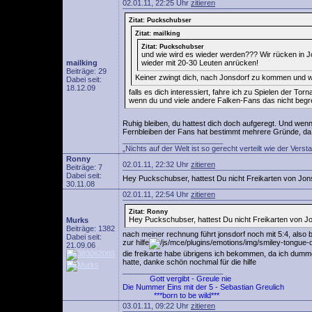
02.01.11, 22:25 Uhr
zitieren
Zitat: Puckschubser
Zitat: mailking
Zitat: Puckschubser
und wie wird es wieder werden??? Wir rücken in Jo
mailking
wieder mit 20-30 Leuten anrücken!
Beiträge: 29
Keiner zwingt dich, nach Jonsdorf zu kommen und we
Dabei seit:
18.12.09
falls es dich interessiert, fahre ich zu Spielen der Tor
wenn du und viele andere Falken-Fans das nicht begrei
Ruhig bleiben, du hattest dich doch aufgeregt. Und wen
Fernbleiben der Fans hat bestimmt mehrere Gründe, da wil
________________________
„Nichts auf der Welt ist so gerecht verteilt wie der V
Ronny
02.01.11, 22:32 Uhr
zitieren
Beiträge: 7
Dabei seit:
Hey Puckschubser, hattest Du nicht Freikarten von Jo
30.11.08
02.01.11, 22:54 Uhr
zitieren
Zitat: Ronny
Hey Puckschubser, hattest Du nicht Freikarten von 
Murks
Beiträge: 1382
nach meiner rechnung führt jonsdorf noch mit 5:4, also b
Dabei seit:
zur hilfe
21.09.06
die freikarte habe übrigens ich bekommen, da ich dumme
hatte, danke schön nochmal für die hilfe
________________________
Gott vergibt - Greule nie
Die Nummer Eins mit der 5 - Sebastian Greulich
***born to be wild***
03.01.11, 09:22 Uhr
zitieren