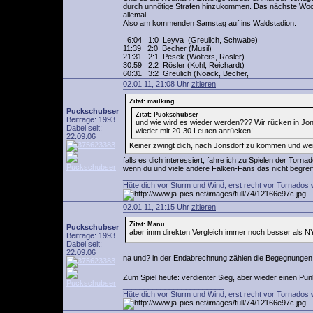
durch unnötige Strafen hinzukommen. Das nächste Woche
allemal.
Also am kommenden Samstag auf ins Waldstadion.
6:04 1:0 Leyva (Greulich, Schwabe)
11:39 2:0 Becher (Musil)
21:31 2:1 Pesek (Wolters, Rösler)
30:59 2:2 Rösler (Kohl, Reichardt)
60:31 3:2 Greulich (Noack, Becher,
02.01.11, 21:08 Uhr
zitieren
Zitat: mailking
Puckschubser
Zitat: Puckschubser
Beiträge: 1993
und wie wird es wieder werden??? Wir rücken in Jon
Dabei seit:
wieder mit 20-30 Leuten anrücken!
22.09.06
Keiner zwingt dich, nach Jonsdorf zu kommen und wenn
falls es dich interessiert, fahre ich zu Spielen der Torna
wenn du und viele andere Falken-Fans das nicht begreife
________________________
Hüte dich vor Sturm und Wind, erst recht vor Tornados 
02.01.11, 21:15 Uhr
zitieren
Zitat: Manu
Puckschubser
aber imm direkten Vergleich immer noch besser als 
Beiträge: 1993
Dabei seit:
22.09.06
na und? in der Endabrechnung zählen die Begegnungen g
Zum Spiel heute: verdienter Sieg, aber wieder einen Pun
________________________
Hüte dich vor Sturm und Wind, erst recht vor Tornados 