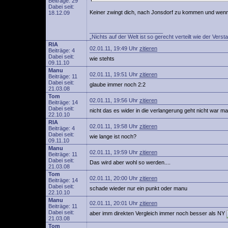
Beiträge: 29
Dabei seit:
Keiner zwingt dich, nach Jonsdorf zu kommen und wenn d
18.12.09
________________________
„Nichts auf der Welt ist so gerecht verteilt wie der V
RIA
02.01.11, 19:49 Uhr
zitieren
Beiträge: 4
Dabei seit:
wie stehts
09.11.10
Manu
02.01.11, 19:51 Uhr
zitieren
Beiträge: 11
Dabei seit:
glaube immer noch 2:2
21.03.08
Tom
02.01.11, 19:56 Uhr
zitieren
Beiträge: 14
Dabei seit:
nicht das es wider in die verlangerung geht nicht war m
22.10.10
RIA
02.01.11, 19:58 Uhr
zitieren
Beiträge: 4
Dabei seit:
wie lange ist noch?
09.11.10
Manu
02.01.11, 19:59 Uhr
zitieren
Beiträge: 11
Dabei seit:
Das wird aber wohl so werden....
21.03.08
Tom
02.01.11, 20:00 Uhr
zitieren
Beiträge: 14
Dabei seit:
schade wieder nur ein punkt oder manu
22.10.10
Manu
02.01.11, 20:01 Uhr
zitieren
Beiträge: 11
Dabei seit:
aber imm direkten Vergleich immer noch besser als NY
21.03.08
Tom