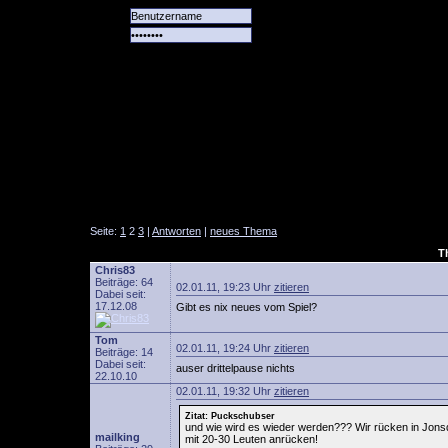
Alle
Das
Forum
Spiele
Team
alle
Tore
Seite:
1
2
3
|
Antworten
|
neues Thema
T
Chris83
Beiträge: 64
02.01.11, 19:23 Uhr
zitieren
Dabei seit:
17.12.08
Gibt es nix neues vom Spiel?
Tom
02.01.11, 19:24 Uhr
zitieren
Beiträge: 14
Dabei seit:
auser drittelpause nichts
22.10.10
02.01.11, 19:32 Uhr
zitieren
Zitat: Puckschubser
und wie wird es wieder werden??? Wir rücken in Jonsd
mailking
mit 20-30 Leuten anrücken!