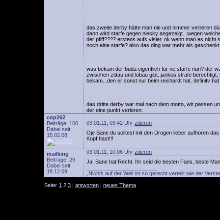
das zweite derby hätte man nie und nimmer verlieren dür
dann wird starfe gegen niesky angezeigt...wegen welche
der pfiff???? erstens aufs visier, ok wenn man es nicht s
noch eine starfe? also das ding war mehr als geschenkt
was bekam der buda eigentlich für ne starfe nun? der wa
zwischen zittau und löbau gibt. jankos strafe berechtig
bekam...den er sonst nur beim reichardt hat. definitv hat
das dritte derby war mal nach dem motto, wir passen uns 
der eine punkt verloren.
cop262
03.01.11, 09:42 Uhr
zitieren
Beiträge: 160
Dabei seit:
Oje Bane du solltest mit den Drogen lieber aufhören das 
15.02.08
Kopf hast!!!
03.01.11, 10:06 Uhr
zitieren
mailking
Beiträge: 29
Ja, Bane hat Recht. Ihr seid die besten Fans, beste M
Dabei seit:
________________________
18.12.09
„Nichts auf der Welt ist so gerecht verteilt wie der V
Seite:
1
2
3
|
antworten
|
neues Thema