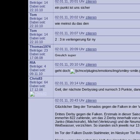
02.01.11, 20:01 Uhr
zitieren
Beiträge: 14
Dabei seit:
ein punkt ist uns sicher
22.10.10
Tom
02.01.11, 20:02 Uhr
zitieren
Beiträge: 14
Dabei seit:
wie meinst du das den
22.10.10
Tom
02.01.11, 20:07 Uhr
zitieren
Beiträge: 14
Dabei seit:
2 : 3 in verlengerung für ny
22.10.10
Thomas1974
02.01.11, 20:09 Uhr
zitieren
Beiträge: 23
Dabei seit:
Greulich super
17.08.08
RIA
02.01.11, 20:10 Uhr
zitieren
Beiträge: 4
Dabei seit:
geht doch
09.11.10
Chris83
Beiträge: 64
02.01.11, 20:14 Uhr
zitieren
Dabei seit:
Geil, der nächste Derbysieg und nurnoch 3 Punkte, dann
17.12.08
02.01.11, 20:43 Uhr
zitieren
Glücklicher Sieg der Tornados gegen die Falken in der 
Drittes Derby gegen die Falken. Erstmals in dieser Sai
immerhin 822 zahlende, um das 2.Derby innerhalb von vi
Janko (Matchstrafe), Michel (Verletzung) und die Neuman
Weißwasser, verzichten. So standen sich jeweils nur 13
Im Tor der Falken Dustin Stahlmeier, im Nieskyer Tor R