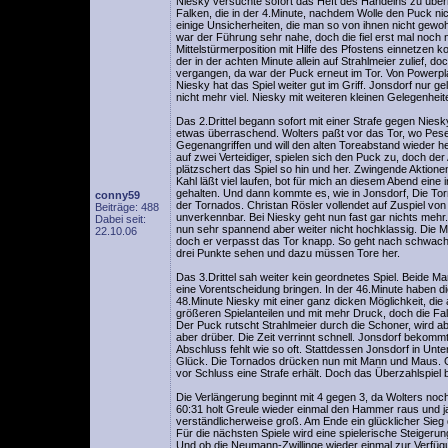
Niesky versuchte sofort das Heft des Handelns zu übern
Falken, die in der 4.Minute, nachdem Wolle den Puck nic
einige Unsicherheiten, die man so von ihnen nicht gewohn
war der Führung sehr nahe, doch die fiel erst mal noch
Mittelstürmerposition mit Hilfe des Pfostens einnetzen 
der in der achten Minute allein auf Strahlmeier zulief, d
vergangen, da war der Puck erneut im Tor. Von Powerplay
Niesky hat das Spiel weiter gut im Griff. Jonsdorf nur gel
nicht mehr viel. Niesky mit weiteren kleinen Gelegenheit
Das 2.Drittel begann sofort mit einer Strafe gegen Niesky
etwas überraschend. Wolters paßt vor das Tor, wo Pesek
Gegenangriffen und will den alten Toreabstand wieder h
auf zwei Verteidiger, spielen sich den Puck zu, doch de
plätzschert das Spiel so hin und her. Zwingende Aktionen
Kahl läßt viel laufen, bot für mich an diesem Abend eine
gehalten. Und dann kommte es, wie in Jonsdorf, Die Torna
conny59
der Tornados. Christan Rösler vollendet auf Zuspiel von
Beiträge: 488
unverkennbar. Bei Niesky geht nun fast gar nichts mehr. 
Dabei seit:
nun sehr spannend aber weiter nicht hochklassig. Die M
22.10.06
doch er verpasst das Tor knapp. So geht nach schwache
drei Punkte sehen und dazu müssen Tore her.
Das 3.Drittel sah weiter kein geordnetes Spiel. Beide Ma
eine Vorentscheidung bringen. In der 46.Minute haben die
48.Minute Niesky mit einer ganz dicken Möglichkeit, die
größeren Spielanteilen und mit mehr Druck, doch die Fal
Der Puck rutscht Strahlmeier durch die Schoner, wird abe
aber drüber. Die Zeit verrinnt schnell. Jonsdorf bekomm
Abschluss fehlt wie so oft. Stattdessen Jonsdorf in Unterz
Glück. Die Tornados drücken nun mit Mann und Maus. Gro
vor Schluss eine Strafe erhält. Doch das Überzahlspiel br
Die Verlängerung beginnt mit 4 gegen 3, da Wolters noc
60:31 holt Greule wieder einmal den Hammer raus und j
verständlicherweise groß. Am Ende ein glücklicher Sieg
Für die nächsten Spiele wird eine spielerische Steigerun
Und ob die Neumann-Zwillinge wieder einmal zur Verfügun