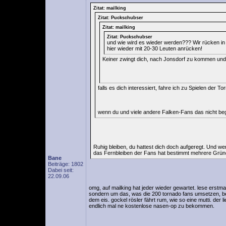
Zitat: mailking
Zitat: Puckschubser
Zitat: mailking
Zitat: Puckschubser
und wie wird es wieder werden??? Wir rücken in
hier wieder mit 20-30 Leuten anrücken!
Keiner zwingt dich, nach Jonsdorf zu kommen und 
falls es dich interessiert, fahre ich zu Spielen der T
wenn du und viele andere Falken-Fans das nicht begr
Ruhig bleiben, du hattest dich doch aufgeregt. Und w
das Fernbleiben der Fans hat bestimmt mehrere Gründe, 
Bane
Beiträge: 1802
Dabei seit:
22.09.06
omg, auf mailking hat jeder wieder gewartet. lese erstma
sondern um das, was die 200 tornado fans umsetzen, bei
dem eis. gockel rösler fährt rum, wie so eine mutti. der 
endlich mal ne kostenlose nasen-op zu bekommen.