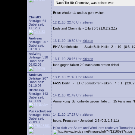
Nach Tor für Chemnitz, was keines war.
Erfurt wieder da und es geht weiter.
Chris83
Beiträge: 64
12.11.10, 22:40 Uhr
zitieren
Dabei seit:
17.12.08
Endstand Chemnitz - Erfurt 5:3 (1:0,2:2,2:1)
Andreas
13.11.10, 19:30 Uhr
zitieren
Beiträge: 207
Dabei seit:
EHV Schönheide - Saale Bulls Halle 2 : 10 (0:3, 1:3
01.10.06
redwing
Beiträge: 318
13.11.10, 20:16 Uhr
zitieren
Dabei seit:
06.02.09
fass gegen falken 2:0 nach dem ersten drittel
Andreas
13.11.10, 21:45 Uhr
zitieren
Beiträge: 207
Dabei seit:
FASS Berlin - EHC Jonsdorfer Falken 7 : 1 (2:0, 2:0
01.10.06
BBNiesky
Beiträge: 143
14.11.10, 01:49 Uhr
zitieren
Dabei seit:
14.11.09
Anmerkung Schönheide gegen Halle ... 15 Fans aus Nie
Puckschubser
14.11.10, 17:17 Uhr
zitieren
Beiträge: 1993
Dabei seit:
heute, Preussen - Jonsdorf 2:6 (0:2, 1:3,1:1)
22.09.06
________________________
Hüte dich vor Sturm und Wind, erst recht vor Tornados 