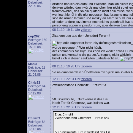
Dabei seit:
erstens hab ich ein auto und zweitens, hab ich nichts leg
22.09.06
denken würdet, dann würde mancher hier nicht so einene
trommelwirbel, das so ein quatsch nicht sein muss. we
wer jetzt hier öl in die glut gegossen hat, brauche man 
sind die armen lämmer und niesky an allem schuld. nur 
ein oder andere jetzt immer noch nichts geschnallt hat, da
personengruppen in jonsdorf rum, aber denken tuen dies
08.11.10, 19:11 Uhr
zitieren
Zitat von Leo aus dem Jonsdorf Forum!!
cop262
Beiträge: 160
Dabei seit:
15.02.08
wurde gesungen:" Wer nicht hüpft,
der kommt aus Niesky". Da kann ich weder etwas Dum
sehen und verstehe die ganze Aufregung nicht wirklich..
bietet sich in dieser saukalten Eishalle echt an.
Manu
08.11.10, 19:28 Uhr
zitieren
Beiträge: 11
Dabei seit:
So na dann werde ich Übeltäterin mich jetzt mal in aller
21.03.08
12.11.10, 22:31 Uhr
zitieren
Chris83
Zwischenstand Chemnitz - Erfurt 5:3
Beiträge: 64
Dabei seit:
17.12.08
58. Spielminute, Erfurt verlässt das Eis.
Nach Tor für Chemnitz, was keines war.
12.11.10, 22:36 Uhr
zitieren
Zitat: Chris83
Zwischenstand Chemnitz - Erfurt 5:3
Chris83
Beiträge: 64
Dabei seit:
17.12.08
58. Spielminute, Erfurt verlässt das Eis.