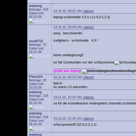
redwing
Beiträge: 318
14.11.10, 20:21 Uhr
zitieren
Dabei seit:
06.02.09
leipzig-schönheide 4:3 n.v.(1:0,0:1,2:2)
14.11.10, 23:43 Uhr
zitieren
eeey.. beschwerde!
icefighters - schönheide 4:3 !
sera0712
Beiträge: 72
Dabei seit:
29.11.09
keine verlängerung!!
tor fiel 12sekunden vor der schlusssirene
________________________
grüße aus leipzig
Fleury14
16.11.10, 00:23 Uhr
zitieren
Beiträge: 28
falsch
Dabei seit:
es waren 13 sekunden
20.03.09
redwing
Beiträge: 318
19.11.10, 22:22 Uhr
zitieren
Dabei seit:
06.02.09
so für die krümelkacker endergebnis chemnitz:schönheid
redwing
Beiträge: 318
19.11.10, 22:25 Uhr
zitieren
Dabei seit:
06.02.09
erfurt:jonsdorf5:3(2:0,2:2,1:1)
redwing