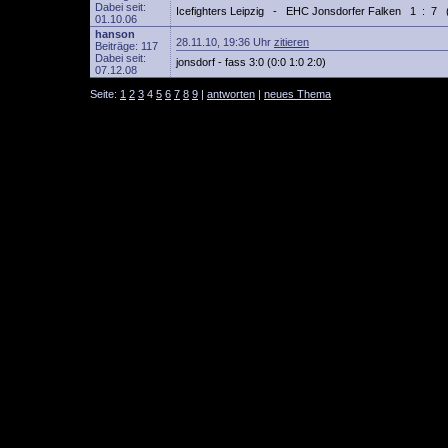
Dabei seit:
Icefighters Leipzig - EHC Jonsdorfer Falken 1 : 7 (0
01.10.06
hanson
28.11.10, 19:36 Uhr
zitieren
Beiträge: 117
Dabei seit:
jonsdorf - fass 3:0 (0:0 1:0 2:0)
07.12.08
Seite:
1
2
3
4
5
6
7
8
9
|
antworten
|
neues Thema