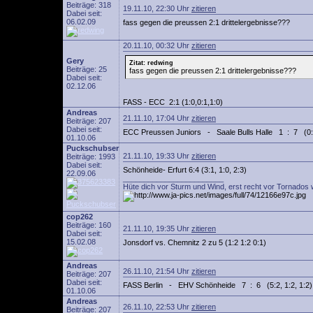
Beiträge: 318
19.11.10, 22:30 Uhr
zitieren
Dabei seit:
06.02.09
fass gegen die preussen 2:1 drittelergebnisse???
20.11.10, 00:32 Uhr
zitieren
Gery
Zitat: redwing
Beiträge: 25
fass gegen die preussen 2:1 drittelergebnisse???
Dabei seit:
02.12.06
FASS - ECC 2:1 (1:0,0:1,1:0)
Andreas
21.11.10, 17:04 Uhr
zitieren
Beiträge: 207
Dabei seit:
ECC Preussen Juniors - Saale Bulls Halle 1 : 7 (0:3,
01.10.06
Puckschubser
21.11.10, 19:33 Uhr
zitieren
Beiträge: 1993
Dabei seit:
Schönheide- Erfurt 6:4 (3:1, 1:0, 2:3)
22.09.06
________________________
Hüte dich vor Sturm und Wind, erst recht vor Tornados 
cop262
Beiträge: 160
21.11.10, 19:35 Uhr
zitieren
Dabei seit:
15.02.08
Jonsdorf vs. Chemnitz 2 zu 5 (1:2 1:2 0:1)
Andreas
26.11.10, 21:54 Uhr
zitieren
Beiträge: 207
Dabei seit:
FASS Berlin - EHV Schönheide 7 : 6 (5:2, 1:2, 1:2)
01.10.06
Andreas
26.11.10, 22:53 Uhr
zitieren
Beiträge: 207