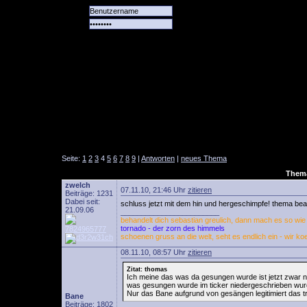
Alle
Das
Forum
Spiele
Team
alle
Tore
Seite:
1
2
3
4
5
6
7
8
9
|
Antworten
|
neues Thema
Thema
zwelch
07.11.10, 21:46 Uhr
zitieren
Beiträge: 1231
Dabei seit:
schluss jetzt mit dem hin und hergeschimpfe! thema bea
21.09.06
________________________
behandelt dich sebastian greulich, dann mach es so wie w
tornado - der zorn des himmels
schoenen gruss an die welt, seht es endlich ein - wir ko
08.11.10, 08:57 Uhr
zitieren
Zitat: thomas
Ich meine das was da gesungen wurde ist jetzt zwar nic
was gesungen wurde im ticker niedergeschrieben wur
Nur das Bane aufgrund von gesängen legitimiert das t
Bane
Beiträge: 1802