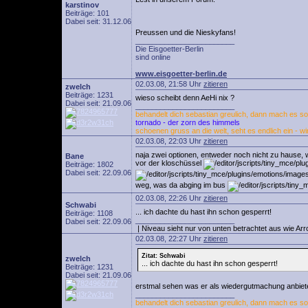
karstinov
Beiträge: 101
Dabei seit: 31.12.06
Preussen und die Nieskyfans!
________________________
Die Eisgoetter-Berlin
sind online
www.eisgoetter-berlin.de
02.03.08, 21:58 Uhr
zitieren
zwelch
Beiträge: 1231
wieso scheibt denn AeHi nix ?
Dabei seit: 21.09.06
________________________
behandelt dich sebastian greulich, dann mach es so 
tornado - der zorn des himmels
schoenen gruss an die welt, seht es endlich ein - wi
02.03.08, 22:03 Uhr
zitieren
naja zwei optionen, entweder noch nicht zu hause, w
Bane
vor der kloschüssel
Beiträge: 1802
Dabei seit: 22.09.06
weg, was da abging im bus
02.03.08, 22:26 Uhr
zitieren
Schwabi
... ich dachte du hast ihn schon gesperrt!
Beiträge: 1108
________________________
Dabei seit: 22.09.06
| Niveau sieht nur von unten betrachtet aus wie Arr
02.03.08, 22:27 Uhr
zitieren
Zitat: Schwabi
zwelch
... ich dachte du hast ihn schon gesperrt!
Beiträge: 1231
Dabei seit: 21.09.06
erstmal sehen was er als wiedergutmachung anbiete
________________________
behandelt dich sebastian greulich, dann mach es so 