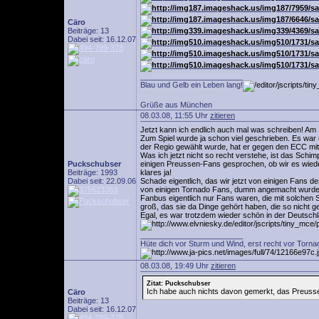
Cäro
Beiträge: 13
Dabei seit: 16.12.07
________________________
Blau und Gelb ein Leben lang!
Grüße aus München
08.03.08, 11:55 Uhr
zitieren
Jetzt kann ich endlich auch mal was schreiben! Am 
Zum Spiel wurde ja schon viel geschrieben. Es wa
der Regio gewählt wurde, hat er gegen den ECC mit
Was ich jetzt nicht so recht verstehe, ist das Schi
Puckschubser
einigen Preussen-Fans gesprochen, ob wir es wiede
Beiträge: 1993
klares ja!
Dabei seit: 22.09.06
Schade eigentlich, das wir jetzt von einigen Fans 
von einigen Tornado Fans, dumm angemacht wurde
Fanbus eigentlich nur Fans waren, die mit solchen 
groß, das sie da Dinge gehört haben, die so nicht 
Egal, es war trotzdem wieder schön in der Deutsch
________________________
Hüte dich vor Sturm und Wind, erst recht vor Torna
08.03.08, 19:49 Uhr
zitieren
Zitat: Puckschubser
Ich habe auch nichts davon gemerkt, das Preus
Cäro
Beiträge: 13
Dabei seit: 16.12.07