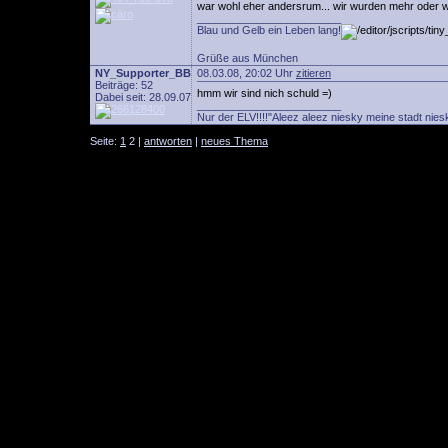
war wohl eher andersrum... wir wurden mehr oder we
________________________
Blau und Gelb ein Leben lang!
Grüße aus München
NY_Supporter_BB
08.03.08, 20:02 Uhr
zitieren
Beiträge: 52
hmm wir sind nich schuld =)
Dabei seit: 28.09.07
________________________
Nur der ELV!!!!"Aleez aleez niesky meine stadt niesk
Seite:
1
2 |
antworten
|
neues Thema