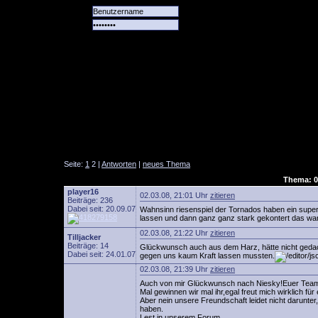
Alle
Das
Forum
Spiele
Team
alle
Tore
Seite:
1
2 |
Antworten
|
neues Thema
Thema: 0
player16
02.03.08, 21:01 Uhr
zitieren
Beiträge: 236
Dabei seit: 20.09.07
Wahnsinn riesenspiel der Tornados haben ein super
lassen und dann ganz ganz stark gekontert das war
02.03.08, 21:22 Uhr
zitieren
Tilljacker
Beiträge: 14
Glückwunsch auch aus dem Harz, hätte nicht gedacht
Dabei seit: 24.01.07
gegen uns kaum Kraft lassen mussten.
02.03.08, 21:39 Uhr
zitieren
Auch von mir Glückwunsch nach Niesky!Euer Team 
Mal gewinnen wir mal ihr,egal freut mich wirklich für
Aber nein unsere Freundschaft leidet nicht darunte
haben.
Lest in unserem Forum.