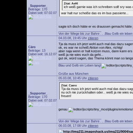
Zitat: AeHl
_Supporter_
ich weiß garnie was ich schreiben soll! sry was
Beiträge: 170
Dabei seit: 07.02.07
war halt nur scheiße das es im bus passierte...
sagte ich doch hätte er es draussen gemacht hätte 
________________________
Von der Wiege bis zur Bahre . . .Blau Gelb ein leben l
04.03.08, 19:45 Uhr
zitieren
Tja da muss ich jetzt wohl auch mal das dazu sagen
Cäro
ok, es war ne scheiß Aktion von Alex, richtig!
Beiträge: 13
aber naja wenn er halt kotzen muss, dann kann ers j
Dabei seit: 16.12.07
weiß ja nie wies euch da geht...
gut ok, würd sagen, das Thema könnt man so langs
________________________
Blau und Gelb ein Leben lang!
Grüße aus München
05.03.08, 10:45 Uhr
zitieren
Zitat: Caero
Tja da muss ich jetzt wohl auch mal das dazu sage
nu och nie zurückhalten oder... weiß ja nie wies
_Supporter_
freuen!
Beiträge: 170
Dabei seit: 07.02.07
genau
________________________
Von der Wiege bis zur Bahre . . .Blau Gelb ein leben l
06.03.08, 17:08 Uhr
zitieren