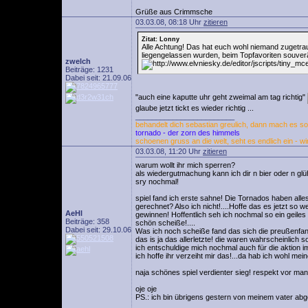
Grüße aus Crimmsche
03.03.08, 08:18 Uhr
zitieren
Zitat: Lonny
Alle Achtung! Das hat euch wohl niemand zugetra
liegengelassen wurden, beim Topfavoriten souve
zwelch
Beiträge: 1231
Dabei seit: 21.09.06
"auch eine kaputte uhr geht zweimal am tag richtig"
glaube jetzt tickt es wieder richtig ...
________________________
behandelt dich sebastian greulich, dann mach es so 
tornado - der zorn des himmels
schoenen gruss an die welt, seht es endlich ein - wi
03.03.08, 11:20 Uhr
zitieren
warum wollt ihr mich sperren?
als wiedergutmachung kann ich dir n bier oder n glühw
sry nochmal!
spiel fand ich erste sahne! Die Tornados haben alle
gerechnet? Also ich nicht!....Hoffe das es jetzt so 
AeHl
gewinnen! Hoffentlich seh ich nochmal so ein geiles 
Beiträge: 358
schön scheiße!....
Dabei seit: 29.10.06
Was ich noch scheiße fand das sich die preußenfans 
das is ja das allerletzte! die waren wahrscheinlich s
ich entschuldige mich nochmal auch für die aktion
ich hoffe ihr verzeiht mir das!...da hab ich wohl me
naja schönes spiel verdienter sieg! respekt vor mann
oje oje
PS.: ich bin übrigens gestern von meinem vater abg
________________________