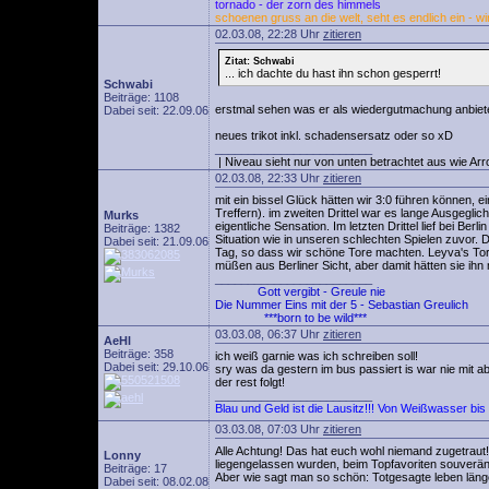
tornado - der zorn des himmels
schoenen gruss an die welt, seht es endlich ein - wi
02.03.08, 22:28 Uhr
zitieren
Zitat: Schwabi
... ich dachte du hast ihn schon gesperrt!
Schwabi
Beiträge: 1108
erstmal sehen was er als wiedergutmachung anbiete
Dabei seit: 22.09.06
neues trikot inkl. schadensersatz oder so xD
________________________
| Niveau sieht nur von unten betrachtet aus wie Arr
02.03.08, 22:33 Uhr
zitieren
mit ein bissel Glück hätten wir 3:0 führen können, 
Treffern). im zweiten Drittel war es lange Ausgegli
Murks
eigentliche Sensation. Im letzten Drittel lief bei Be
Beiträge: 1382
Situation wie in unseren schlechten Spielen zuvor.
Dabei seit: 21.09.06
Tag, so dass wir schöne Tore machten. Leyva's Tor
müßen aus Berliner Sicht, aber damit hätten sie ihn 
________________________
Gott vergibt - Greule nie
Die Nummer Eins mit der 5 - Sebastian Greulich
***born to be wild***
03.03.08, 06:37 Uhr
zitieren
AeHl
Beiträge: 358
ich weiß garnie was ich schreiben soll!
Dabei seit: 29.10.06
sry was da gestern im bus passiert is war nie mit
der rest folgt!
________________________
Blau und Geld ist die Lausitz!!! Von Weißwasser bi
03.03.08, 07:03 Uhr
zitieren
Alle Achtung! Das hat euch wohl niemand zugetrau
Lonny
liegengelassen wurden, beim Topfavoriten souverä
Beiträge: 17
Aber wie sagt man so schön: Totgesagte leben läng
Dabei seit: 08.02.08