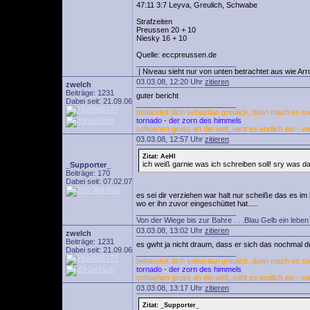
47:11 3:7 Leyva, Greulich, Schwabe
Strafzeiten
Preussen 20 + 10
Niesky 16 + 10
Quelle: eccpreussen.de
________________________
| Niveau sieht nur von unten betrachtet aus wie Arr
03.03.08, 12:20 Uhr
zitieren
zwelch
Beiträge: 1231
guter bericht
Dabei seit: 21.09.06
________________________
behandelt dich sebastian greulich, dann mach es so 
tornado - der zorn des himmels
schoenen gruss an die welt, seht es endlich ein - wi
03.03.08, 12:57 Uhr
zitieren
Zitat: AeHl
ich weiß garnie was ich schreiben soll! sry was d
_Supporter_
Beiträge: 170
Dabei seit: 07.02.07
es sei dir verziehen war halt nur scheiße das es im
wo er ihn zuvor eingeschüttet hat.....
________________________
Von der Wiege bis zur Bahre . . .Blau Gelb ein leben l
03.03.08, 13:02 Uhr
zitieren
zwelch
Beiträge: 1231
es gwht ja nicht draum, dass er sich das nochmal 
Dabei seit: 21.09.06
________________________
behandelt dich sebastian greulich, dann mach es so 
tornado - der zorn des himmels
schoenen gruss an die welt, seht es endlich ein - wi
03.03.08, 13:17 Uhr
zitieren
Zitat: _Supporter_