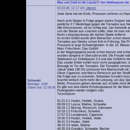
Blau und Geld ist die Lausitz!!! Von Weißwasser bi
03.03.08, 12:17 Uhr
zitieren
Jede Serie hat ein Ende, Preussen verloren zu Hau
Nach acht Siegen in Folge gegen starke Gegner wi
peinliche 3:7 Niederlage gegen die Tornados aus Ni
Alle Diskussionen, ob es richtig war, Jan Kamenik 
von der Bande aus coachen sollte, oder ob man mit 
ihrem Leistungsniveau der letzten Spiele entfernt.
Im ersten Drittel wurde dem Betrachter schon etwa
Tornados aus Niesky schon früh in Führung. Die Pr
Preussen in arge Schwierigkeiten. In der 10. Minu
Marc Fritschken. Das Gefühl
in der Magengegend wurde schon besser und schien w
wurden übrigens in Überzahl erzielt. Die Freude wäh
Spielstand zur Drittelpause 3:3 und das Gefühl in
Das zweite Drittel verlief noch recht ausgeglichen,
Bresagk im Tor der Tornados. Die Tornados verset
Jakub Volek (38:33) schossen ihre Mannschaft mit 3
Oliver Ciganovic und Marco Rentzsch auf der Strafb
Die Folge war zu erwarten, Sebastian Greulich brac
brachte einfach nicht mehr die Leistung, um das Spi
Schwabi
Motto, Preussen geben niemals auf, erzielte nicht d
Beiträge: 1108
Es gibt nun eine kleine Erholungspause für die Mann
Dabei seit: 22.09.06
Punktgewinn wieder möglich sein.
Torschützen:
01:21 0.1 Hudec, Hnidek, Svatos
06:09 0:2 Leyva, Wahne, Schwabe
09:18 1:2 Murray, Rentzsch, Giermann
10:18 2:2 Fritschken, Schwind
17:07 3:2 Leciejewski, Ciganovic
19:30 3:3 Hudec, Hnidek, Volek
36:41 3:4 Hudec, Volek
38:33 3:5 Volek, Wahne
40:35 3:6 Greulich, Schwabe, Becher