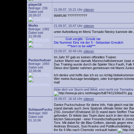
player16
Beiträge: 236
21.09.07, 15:21 Uhr
zitieren
Dabei seit:
20.09.07
WARUM ???????????
Murks
21.09.07, 15:47 Uhr
zitieren
Beiträge: 1382
unter Aufstellung im Menü Tornado Niesky kannste die J
Dabei seit:
________________________
21.09.06
Gott vergibt - Greule nie
Die Nummer Eins mit der 5 - Sebastian Greulich
***born to be wild***
23.09.07, 20:49 Uhr
zitieren
Im Jahr 97 gab es keinen offiziellen Trainer.
Puckschubser
Junker Manni war damals Mannschaftsbetreuer (was er j
Beiträge: 1993
Das Training wurde durch die Spieler Nico Fauth, Falk
Dabei seit:
Diese drei Spieler nahmen gemeinsam mit Manni Junker
22.09.06
Ich denke und hoffe das ich es so richtig hinbekommen
Wer meine Aussage bestätigen, oder korrigieren könnte,
mal!
________________________
Hüte dich vor Sturm und Wind, erst recht vor Tornados 
25.09.07, 16:16 Uhr
zitieren
Danke Puckschubser für deine Info. Hab gleich mal di
stand damals auch Jens Spatzek oftmals hinter der Band
SchlauerFuchs
ZSG Jonsdorf (Endstand 10:3) stand dann Steffen Thau al
Beiträge: 660
gefunden. Er leitete das Team dann auch in den drei
Dabei seit:
letzten Saisonspiel - einer Freundschaftspartie in Jons
01.10.06
Tore. Mit dabei für die Blau-Gelben, damals gegen ein
Andreas Bresack, Susi Kraske und Publikumsliebling :-)
ihn für 6 Mio nach Chemnitz verkauft haben.