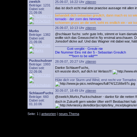
zwelch
25.09.07, 16:22 Uhr
zitieren
Beiträge: 1231
das ist doch echt mal eine praezise aussage mit allen 
Dabei seit:
________________________
21.09.06
behandelt dich sebastian greulich, dann mach es so wie 
tornado - der zorn des himmels
schoenen gruss an die welt, seht es endlich ein - wir k
26.09.07, 10:13 Uhr
zitieren
Murks
@schlauer fuchs: sehr gute Info, stimmt er kam damals 
Beiträge: 1382
wollte sich das Gewuschel in Ny erstmal anschauen. Das
Dabei seit:
Jonsdorf dicke auf. Und das Wagner mit dabei war, hätt
21.09.06
________________________
Gott vergibt - Greule nie
Die Nummer Eins mit der 5 - Sebastian Greulich
***born to be wild***
Puckschubser
28.09.07, 20:27 Uhr
zitieren
Beiträge: 1993
Danke SchlauerFuchs,
Dabei seit:
ich wusste doch, auf dich ist Verlass!!!
22.09.06
________________________
Hüte dich vor Sturm und Wind, erst recht vor Tornados 
30.09.07, 18:49 Uhr
zitieren
SchlauerFuchs
Beiträge: 660
@zwelch,Murks,Puckschubser - danke für die netten 
Dabei seit:
doch in Zukunft gern wieder öfter ein!!! Beobachtet ha
01.10.06
Seite: 1 |
antworten
|
neues Thema