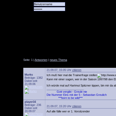
Alle
Das
Forum
Spiele
Team
alle
Tore
Seite: 1 |
Antworten
|
neues Thema
21.09.07, 15:05 Uhr
zitieren
Murks
Ich muß hier mal die Trainerfrage stellen
Beiträge: 1382
Kann mir einer sagen, wer in der Saison 1997/98 den ELV
Dabei seit:
21.09.06
Ich würde mal auf Hartmut Spitzner tippen, bin mir da ab
________________________
Gott vergibt - Greule nie
Die Nummer Eins mit der 5 - Sebastian Greulich
***born to be wild***
player16
Beiträge: 236
21.09.07, 15:20 Uhr
zitieren
Dabei seit:
20.09.07
Auf alle fälle wer er 1. Vorsitzender