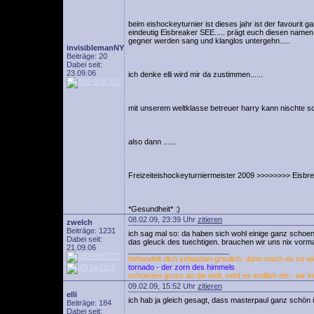
beim eishockeyturnier ist dieses jahr ist der favourit g
eindeutig Eisbreaker SEE..... prägt euch diesen namen 
gegner werden sang und klanglos untergehn.....
invisiblemanNY
Beiträge: 20
Dabei seit:
23.09.06
ich denke elli wird mir da zustimmen......
mit unserem weltklasse betreuer harry kann nischte schi
also dann ......
Freizeiteishockeyturniermeister 2009 >>>>>>>> Eisbreak
*Gesundheit* :)
08.02.09, 23:39 Uhr
zitieren
zwelch
Beiträge: 1231
ich sag mal so: da haben sich wohl einige ganz schoen 
Dabei seit:
das gleuck des tuechtigen. brauchen wir uns nix vorma
21.09.06
________________________
behandelt dich sebastian greulich, dann mach es so wie
tornado - der zorn des himmels
schoenen gruss an die welt, seht es endlich ein - wir k
09.02.09, 15:52 Uhr
zitieren
elli
ich hab ja gleich gesagt, dass masterpaul ganz schön üb
Beiträge: 184
Dabei seit: