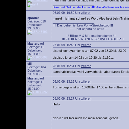
mehrmals...also ich glaub mal das tunier geht länger al
________________________
Blau und Geld ist die Lausitz!!! Von Weißwasser bis n
26.01.09, 19:59 Uhr
zitieren
spooler
...meld mich mal schnell zu Wort. Also heut beim Traini
Beiträge: 610
________________________
Dabei seit:
!!!! Das Leben ist kein Pony-Streichelzoo !!!
23.09.06
----- per aspera ad astra -----
!!! Billige M & M´s machen dumm !!!!
!!! FALKEN SIND NUR SCHWULE ADLER !!!
Masterpaul
27.01.09, 15:43 Uhr
zitieren
Beiträge: 11
Dabei seit:
also eihockeyturnier is am 07.02 von 18.30 bis 23.00
15.01.09
eisdisco ist am 14.02 von 19.30 bis 21.30......
elli
28.01.09, 15:51 Uhr
zitieren
Beiträge: 184
Dabei seit:
dann hab ich das wohl verwechselt...aber danke für die 
23.09.06
Masterpaul
05.02.09, 13:16 Uhr
zitieren
Beiträge: 11
Dabei seit:
Turnierbeginn ist um 18.00Uhr, 17.30 ist begrüßung im
15.01.09
08.02.09, 23:17 Uhr
zitieren
Hallo,
also ich will hier auch ma mein senf dazugeben.....