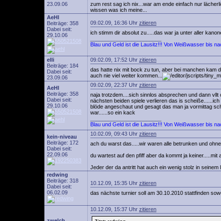
23.09.06
zum rest sag ich nix...war am ende einfach nur lächer
wissen was ich meine...
AeHl
09.02.09, 16:36 Uhr
zitieren
Beiträge: 358
Dabei seit:
ich stimm dir absolut zu.....das war ja unter aller ka
29.10.06
________________________
Blau und Geld ist die Lausitz!!! Von Weißwasser bis n
elli
09.02.09, 17:52 Uhr
zitieren
Beiträge: 184
das hatte nix mit bock zu tun, aber bei manchen kam d
Dabei seit:
auch nie viel weiter kommen...
23.09.06
09.02.09, 22:37 Uhr
zitieren
AeHl
Beiträge: 358
naja trotzdem....sich sinnlos absprechen und dann vll
Dabei seit:
nächsten beiden spiele verlieren das is scheiße......i
29.10.06
blöde angeschaut und gesagt das man ja vormittag sch
war......so ein kack
________________________
Blau und Geld ist die Lausitz!!! Von Weißwasser bis n
10.02.09, 09:43 Uhr
zitieren
kein-niveau
Beiträge: 172
ach du warst das.....wir waren alle betrunken und ohn
Dabei seit:
22.09.06
du wartest auf den pfiff aber da kommt ja keiner.....mit 
Jeder der da antritt hat auch ein wenig stolz in seinem l
redwing
Beiträge: 318
10.12.09, 15:35 Uhr
zitieren
Dabei seit:
06.02.09
das nächste turnier soll am 30.10.2010 stattfinden sow
10.12.09, 15:37 Uhr
zitieren
zwelch