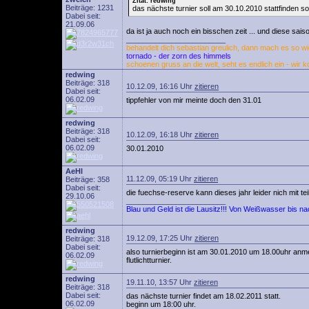
Zitat: redwing
Beiträge: 1231
das nächste turnier soll am 30.10.2010 stattfinden so
Dabei seit:
21.09.06
da ist ja auch noch ein bisschen zeit ... und diese sais
________________________
behandelt dich sebastian greulich, dann mach es so wie
tornado - der zorn des himmels
schoenen gruss an die welt, seht es endlich ein - wir k
redwing
Beiträge: 318
10.12.09, 16:16 Uhr
zitieren
Dabei seit:
06.02.09
tippfehler von mir meinte doch den 31.01
redwing
Beiträge: 318
10.12.09, 16:18 Uhr
zitieren
Dabei seit:
06.02.09
30.01.2010
AeHl
11.12.09, 05:19 Uhr
zitieren
Beiträge: 358
Dabei seit:
die fuechse-reserve kann dieses jahr leider nich mit t
29.10.06
________________________
Blau und Geld ist die Lausitz!!! Von Weißwasser bis n
redwing
19.12.09, 17:25 Uhr
zitieren
Beiträge: 318
Dabei seit:
also turnierbeginn ist am 30.01.2010 um 18.00uhr anmel
06.02.09
flutlichtturnier.
redwing
19.11.10, 13:57 Uhr
zitieren
Beiträge: 318
Dabei seit:
das nächste turnier findet am 18.02.2011 statt.
06.02.09
beginn um 18:00 uhr.