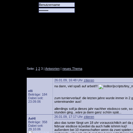
Alle
Das
Forum
Spiele
Team
alle
Tore
Seite:
1
2
3 |
Antworten
|
neues Thema
26.01.09, 16:48 Uhr
zitieren
na dann, viel spaß auf arbeit!!!
elli
Beiträge: 184
Dabei seit:
zum turnierverlauf: die letzten jahre wurde immer in 2 gr
23.09.06
untereinander aus!
allerdings soll ja dieses jahr nachher eisdosco sein, so 
stunden ging...wäre ja dann ganz schön spät...
26.01.09, 17:17 Uhr
zitieren
AeHl
Beiträge: 358
also das tunier fängt um 18 uhr voraussichtlich an! da 
Dabei seit:
februar eisdisse is(wobei da auch halle ishmm ka)!
29.10.06
außerdem bei 10 mannschaften wenn da zwei spielen 