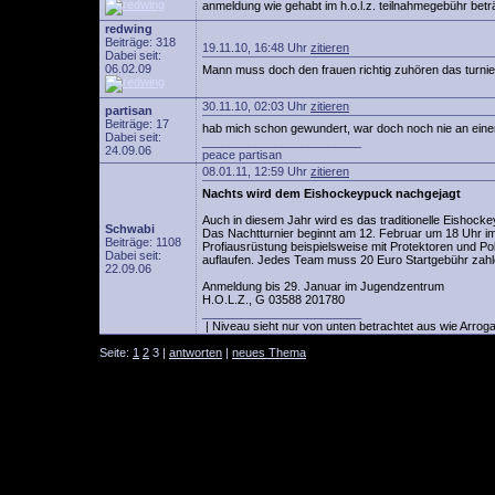
anmeldung wie gehabt im h.o.l.z. teilnahmegebühr betr
redwing
Beiträge: 318
19.11.10, 16:48 Uhr
zitieren
Dabei seit:
06.02.09
Mann muss doch den frauen richtig zuhören das turnie
30.11.10, 02:03 Uhr
zitieren
partisan
Beiträge: 17
hab mich schon gewundert, war doch noch nie an eine
Dabei seit:
________________________
24.09.06
peace partisan
08.01.11, 12:59 Uhr
zitieren
Nachts wird dem Eishockeypuck nachgejagt
Auch in diesem Jahr wird es das traditionelle Eishocke
Schwabi
Das Nachtturnier beginnt am 12. Februar um 18 Uhr im
Beiträge: 1108
Profiausrüstung beispielsweise mit Protektoren und Pol
Dabei seit:
auflaufen. Jedes Team muss 20 Euro Startgebühr zahle
22.09.06
Anmeldung bis 29. Januar im Jugendzentrum
H.O.L.Z., G 03588 201780
________________________
| Niveau sieht nur von unten betrachtet aus wie Arroga
Seite:
1
2
3 |
antworten
|
neues Thema