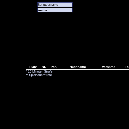
Alle
Das
Forum
Spiele
Team
alle
Tore
Platz
Nr.
Pos.
Nachname
Vorname
To
* 10 Minuten Strafe
** Spieldauerstrafe