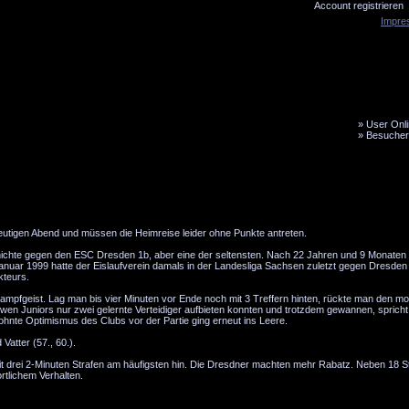
Account registrieren
Impre
»
User Onli
»
Besucher
LiveTicker
Media
Fanbus
heutigen Abend und müssen die Heimreise leider ohne Punkte antreten.
hichte gegen den ESC Dresden 1b, aber eine der seltensten. Nach 22 Jahren und 9 Monaten 
Januar 1999 hatte der Eislaufverein damals in der Landesliga Sachsen zuletzt gegen Dresden 
kteurs.
fgeist. Lag man bis vier Minuten vor Ende noch mit 3 Treffern hinten, rückte man den mot
öwen Juniors nur zwei gelernte Verteidiger aufbieten konnten und trotzdem gewannen, spricht 
nte Optimismus des Clubs vor der Partie ging erneut ins Leere.
atter (57., 60.).
it drei 2-Minuten Strafen am häufigsten hin. Die Dresdner machten mehr Rabatz. Neben 18 S
rtlichem Verhalten.