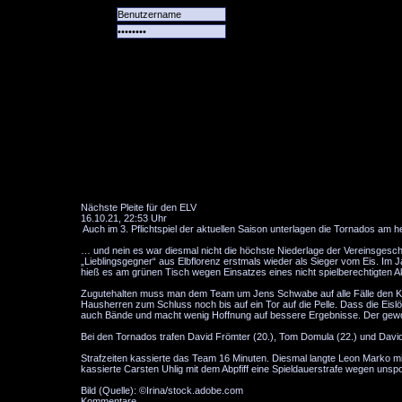
Alle
Das
Forum
Spiele
Team
alle
Tore
Nächste Pleite für den ELV
16.10.21, 22:53 Uhr
Auch im 3. Pflichtspiel der aktuellen Saison unterlagen die Tornados am 
… und nein es war diesmal nicht die höchste Niederlage der Vereinsgesc
„Lieblingsgegner“ aus Elbflorenz erstmals wieder als Sieger vom Eis. Im 
hieß es am grünen Tisch wegen Einsatzes eines nicht spielberechtigten A
Zugutehalten muss man dem Team um Jens Schwabe auf alle Fälle den Kamp
Hausherren zum Schluss noch bis auf ein Tor auf die Pelle. Dass die Eisl
auch Bände und macht wenig Hoffnung auf bessere Ergebnisse. Der gewoh
Bei den Tornados trafen David Frömter (20.), Tom Domula (22.) und David V
Strafzeiten kassierte das Team 16 Minuten. Diesmal langte Leon Marko m
kassierte Carsten Uhlig mit dem Abpfiff eine Spieldauerstrafe wegen unspo
Bild (Quelle): ©Irina/stock.adobe.com
Kommentare