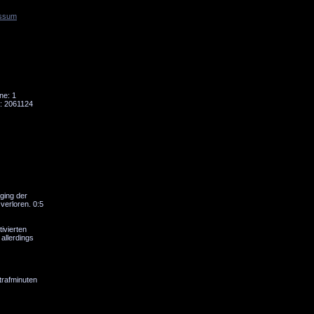
ssum
Tornado
Niesky
ne: 1
: 2061124
ging der
verloren. 0:5
ivierten
allerdings
trafminuten