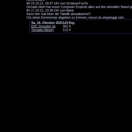
#2
23.10.21, 18:47 Uhr von SchlauerFuchs
Gerade eben hat unser Computer-Experte alles auf den aktuellen Stand ge
#1
17.10.21, 13:38 Uhr von Bane
Kann hier mal einer die Tabelle aktualisieren?
Um einen Kommentar abgeben zu können, musst du eingeloggt sein.
Sa, 16. Oktober 2021
1
2
3
Erg.
ESC Dresden 1b
3
0
2
5
Tornado Niesky
1
1
2
4