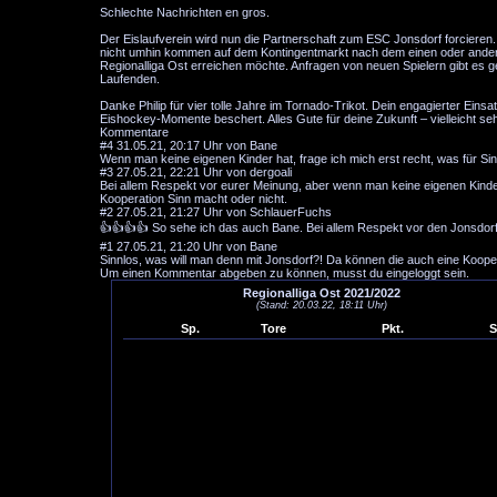
Schlechte Nachrichten en gros.
Der Eislaufverein wird nun die Partnerschaft zum ESC Jonsdorf forcieren. Ob
nicht umhin kommen auf dem Kontingentmarkt nach dem einen oder ander
Regionalliga Ost erreichen möchte. Anfragen von neuen Spielern gibt es g
Laufenden.
Danke Philip für vier tolle Jahre im Tornado-Trikot. Dein engagierter Eins
Eishockey-Momente beschert. Alles Gute für deine Zukunft – vielleicht se
Kommentare
#4
31.05.21, 20:17 Uhr von Bane
Wenn man keine eigenen Kinder hat, frage ich mich erst recht, was für Sin
#3
27.05.21, 22:21 Uhr von dergoali
Bei allem Respekt vor eurer Meinung, aber wenn man keine eigenen Kinde
Kooperation Sinn macht oder nicht.
#2
27.05.21, 21:27 Uhr von SchlauerFuchs
👍👍👍👍 So sehe ich das auch Bane. Bei allem Respekt vor den Jonsdorf
#1
27.05.21, 21:20 Uhr von Bane
Sinnlos, was will man denn mit Jonsdorf?! Da können die auch eine Koopera
Um einen Kommentar abgeben zu können, musst du eingeloggt sein.
Regionalliga Ost 2021/2022
(Stand: 20.03.22, 18:11 Uhr)
Sp.
Tore
Pkt.
S