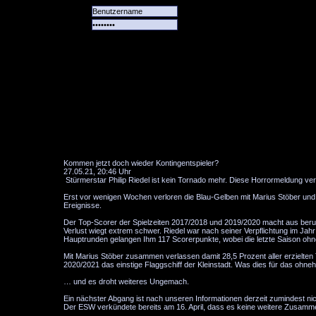
Alle
Das
Forum
Spiele
Team
alle
Tore
Kommen jetzt doch wieder Kontingentspieler?
27.05.21, 20:46 Uhr
Stürmerstar Philip Riedel ist kein Tornado mehr. Diese Horrormeldung ver
Erst vor wenigen Wochen verloren die Blau-Gelben mit Marius Stöber und P
Ereignisse.
Der Top-Scorer der Spielzeiten 2017/2018 und 2019/2020 macht aus beruf
Verlust wiegt extrem schwer. Riedel war nach seiner Verpflichtung im Jahr 
Hauptrunden gelangen Ihm 117 Scorerpunkte, wobei die letzte Saison ohn
Mit Marius Stöber zusammen verlassen damit 28,5 Prozent aller erzielten 
2020/2021 das einstige Flaggschiff der Kleinstadt. Was dies für das ohne
… und es droht weiteres Ungemach.
Ein nächster Abgang ist nach unseren Informationen derzeit zumindest n
Der ESW verkündete bereits am 16. April, dass es keine weitere Zusamm