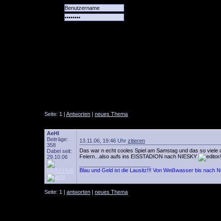
Alle
Das
Forum
Spiele
Team
alle
Tore
Seite: 1 |
Antworten
|
neues Thema
AeHl
Beiträge:
13.11.06, 19:46 Uhr
zitieren
358
Das war n echt cooles Spiel am Samstag und das so viele
Dabei seit:
Feiern...also aufs ins EISSTADION nach NIESKY
29.10.06
________________________
Blau und Geld ist die Lausitz!!! Von Weißwasser bis nach 
Seite: 1 |
antworten
|
neues Thema