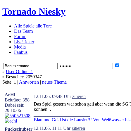
Tornado Niesky
Alle Spiele alle Tore
Das Team
Forum
LiveTicker
Media
Fanbus
»
User Online: 1
»
Besucher: 2059347
Seite: 1 |
Antworten
|
neues Thema
AeHl
12.11.06, 09:48 Uhr
zitieren
Beiträge: 358
Das Spiel gestern war schon geil aber wenn die SG T
Dabei seit:
können -.-
29.10.06
________________________
Blau und Geld ist die Lausitz!!! Von Weißwasser bi
12.11.06, 11:11 Uhr
zitieren
Puckschubser