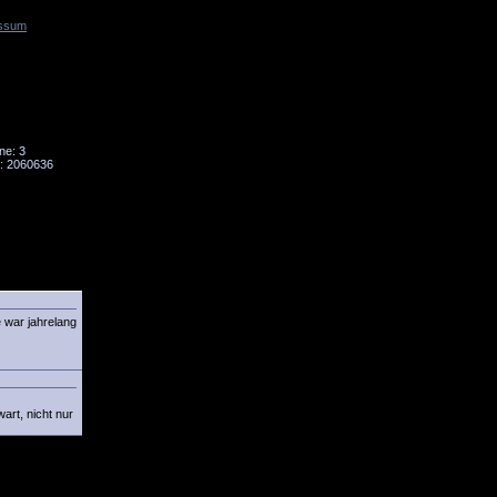
ssum
Tornado
Niesky
ne: 3
: 2060636
 war jahrelang
art, nicht nur