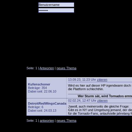
Alle
Das
Forum
Spiele
Team
alle
Tore
Seite: 1 |
Antworten
|
neues Thema
13.09.23, 11:23 Uhr
zitieren
Kufenschoner
Wird es hier auf dieser HP irgendwann doch
Beiträge: 354
die Plattform schlechthin.
Dabei seit: 22.06.10
________________________
Wer Sturm sät, wird Tornados ernt
02.02.24, 12:47 Uhr
zitieren
DetroitRedWingsCanada
Jawoll, auch meinerseits die gleiche Frage:
Beiträge: 6
Gibt es in NY und Umgebung jemand, der die S
Dabei seit: 24.03.13
für die Tornado-Fans, anlaufstelle jahrelang 
Seite: 1 |
antworten
|
neues Thema