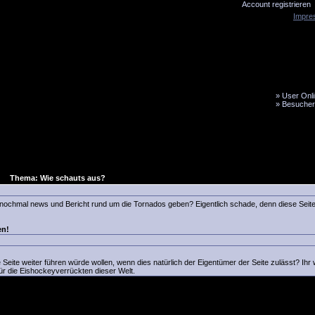
Account registrieren
Impre
»
User Onli
»
Besucher
LiveTicker
Media
Fanbus
Thema: Wie schauts aus?
 nochmal news und Bericht rund um die Tornados geben? Eigentlich schade, denn diese Seite
en!
eite weiter führen würde wollen, wenn dies natürlich der Eigentümer der Seite zulässt? Ihr w
für die Eishockeyverrückten dieser Welt.