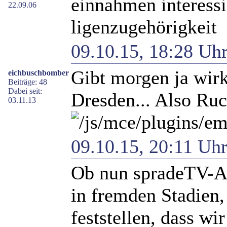
einnahmen interessi
22.09.06
ligenzugehörigkeit
09.10.15, 18:28 Uh
Gibt morgen ja wirk
eichbuschbomber
Beiträge: 48
Dabei seit:
Dresden... Also Ru
03.11.13
09.10.15, 20:11 Uh
Ob nun spradeTV-Au
in fremden Stadien
feststellen, dass wi