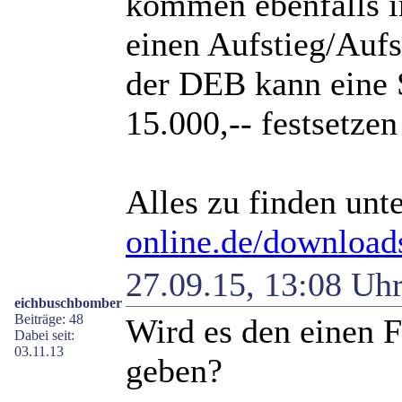
kommen ebenfalls i
einen Aufstieg/Aufs
der DEB kann eine 
15.000,-- festsetzen
Alles zu finden unt
online.de/download
27.09.15, 13:08 Uh
eichbuschbomber
Beiträge: 48
Wird es den einen 
Dabei seit:
03.11.13
geben?