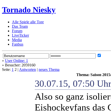
Tornado Niesky
Alle Spiele alle Tore
Das Team
Forum
LiveTicker
Media
Fanbus
»
User Online: 1
»
Besucher: 2059160
Seite:
1
2 |
Antworten
|
neues Thema
Thema: Saison 2015/
30.07.15, 07:50 Uh
Also so ganz isolier
Eishockeyfans das G