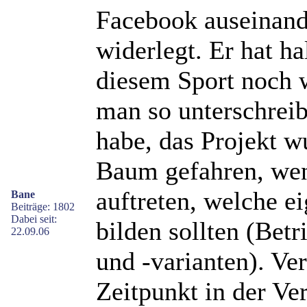
Facebook auseinan
widerlegt. Er hat h
diesem Sport noch 
man so unterschreib
habe, das Projekt w
Baum gefahren, we
auftreten, welche ei
Bane
Beiträge: 1802
Dabei seit:
bilden sollten (Bet
22.09.06
und -varianten). V
Zeitpunkt in der Ver