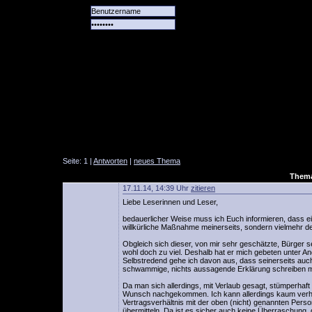
Alle
Das
Forum
Spiele
Team
alle
Tore
Seite: 1 |
Antworten
|
neues Thema
Thema
17.11.14, 14:39 Uhr
zitieren
Liebe Leserinnen und Leser,
bedauerlicher Weise muss ich Euch informieren, dass e
willkürliche Maßnahme meinerseits, sondern vielmehr d
Obgleich sich dieser, von mir sehr geschätzte, Bürger
wohl doch zu viel. Deshalb hat er mich gebeten unter A
Selbstredend gehe ich davon aus, dass seinerseits auch
schwammige, nichts aussagende Erklärung schreiben m
Da man sich allerdings, mit Verlaub gesagt, stümperhaft 
Wunsch nachgekommen. Ich kann allerdings kaum verhe
Vertragsverhältnis mit der oben (nicht) genannten Pers
übermitteln. Da ist es sicher auch keine Überraschung