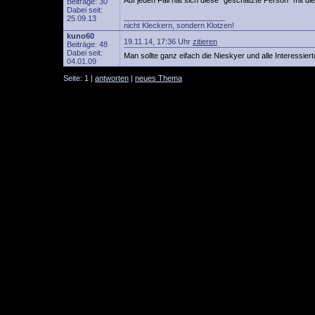
Auf jeden Fall hat sich diese "geschätzte Person" mit die
Beiträge: 30
Dabei seit:
________________________
25.09.13
nicht Kleckern, sondern Klotzen!
kuno60
19.11.14, 17:36 Uhr
zitieren
Beiträge: 48
Dabei seit:
Man sollte ganz eifach die Nieskyer und alle Interessie
04.01.09
Seite: 1 |
antworten
|
neues Thema