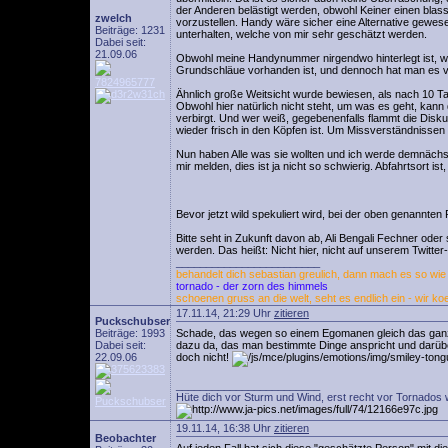
der Anderen belästigt werden, obwohl Keiner einen blass
zwelch
vorzustellen. Handy wäre sicher eine Alternative gewese
Beiträge: 1231
unterhalten, welche von mir sehr geschätzt werden.
Dabei seit:
21.09.06
Obwohl meine Handynummer nirgendwo hinterlegt ist, w
Grundschläue vorhanden ist, und dennoch hat man es ve
Ähnlich große Weitsicht wurde bewiesen, als nach 10 Ta
Obwohl hier natürlich nicht steht, um was es geht, kan
verbirgt. Und wer weiß, gegebenenfalls flammt die Disk
wieder frisch in den Köpfen ist. Um Missverständnisse
Nun haben Alle was sie wollten und ich werde demnächs
mir melden, dies ist ja nicht so schwierig. Abfahrtsort 
Bevor jetzt wild spekuliert wird, bei der oben genannte
Bitte seht in Zukunft davon ab, Ali Bengali Fechner ode
werden. Das heißt: Nicht hier, nicht auf unserem Twitte
________________________
behandelt dich sebastian greulich, dann mach es so wie w
tornado - der zorn des himmels
schoenen gruss an die welt, seht es endlich ein - wir ko
17.11.14, 21:29 Uhr
zitieren
Puckschubser
Beiträge: 1993
Schade, das wegen so einem Egomanen gleich das ganze 
Dabei seit:
dazu da, das man bestimmte Dinge anspricht und darüber 
22.09.06
doch nicht!
________________________
Hüte dich vor Sturm und Wind, erst recht vor Tornados 
19.11.14, 16:38 Uhr
zitieren
Beobachter