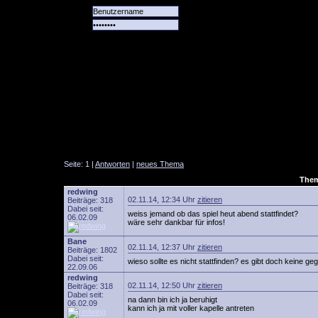
Alle
Das
Forum
Spiele
Team
alle
Tore
Seite: 1 |
Antworten
|
neues Thema
Them
redwing
02.11.14, 12:34 Uhr
zitieren
Beiträge: 318
Dabei seit:
weiss jemand ob das spiel heut abend stattfindet?
06.02.09
wäre sehr dankbar für infos!
Bane
02.11.14, 12:37 Uhr
zitieren
Beiträge: 1802
Dabei seit:
wieso sollte es nicht stattfinden? es gibt doch kein
22.09.06
redwing
02.11.14, 12:50 Uhr
zitieren
Beiträge: 318
Dabei seit:
na dann bin ich ja beruhigt
06.02.09
kann ich ja mit voller kapelle antreten