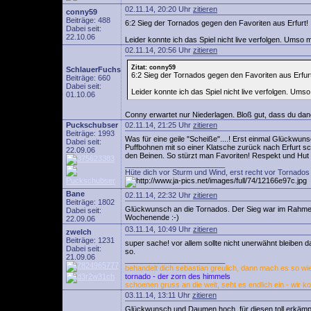
02.11.14, 20:20 Uhr
zitieren
conny59
Beiträge: 488
6:2 Sieg der Tornados gegen den Favoriten aus Erfurt!
Dabei seit:
22.10.06
Leider konnte ich das Spiel nicht live verfolgen. Umso 
02.11.14, 20:56 Uhr
zitieren
Zitat: conny59
SchlauerFuchs
6:2 Sieg der Tornados gegen den Favoriten aus Erfur
Beiträge: 660
Dabei seit:
Leider konnte ich das Spiel nicht live verfolgen. Ums
01.10.06
Conny erwartet nur Niederlagen. Bloß gut, dass du da
Puckschubser
02.11.14, 21:25 Uhr
zitieren
Beiträge: 1993
Was für eine geile "Scheiße"....! Erst einmal Glückw
Dabei seit:
Puffbohnen mit so einer Klatsche zurück nach Erfurt sc
22.09.06
den Beinen. So stürzt man Favoriten! Respekt und Hut 
________________________
Hüte dich vor Sturm und Wind, erst recht vor Tornados 
Bane
02.11.14, 22:32 Uhr
zitieren
Beiträge: 1802
Glückwunsch an die Tornados. Der Sieg war im Rahme
Dabei seit:
Wochenende :-)
22.09.06
03.11.14, 10:49 Uhr
zitieren
zwelch
Beiträge: 1231
super sache! vor allem sollte nicht unerwähnt bleiben da
Dabei seit:
so.
21.09.06
________________________
behandelt dich sebastian greulich, dann mach es so wie 
tornado - der zorn des himmels
schoenen gruss an die welt, seht es endlich ein - wir k
03.11.14, 13:11 Uhr
zitieren
Glückwunsch und Daumen hoch, für diesen toll erkämpf