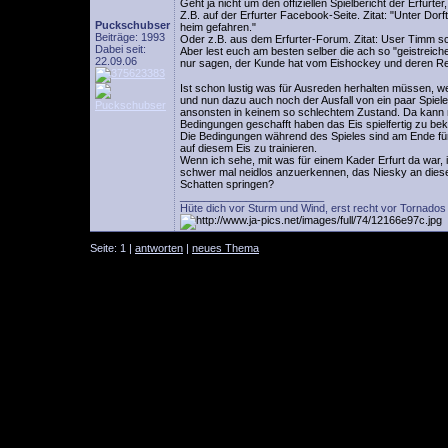
Geht ja nicht um den offiziellen Spielbericht der Erfur
Z.B. auf der Erfurter Facebook-Seite. Zitat: "Unter Do
Puckschubser
heim gefahren."
Beiträge: 1993
Oder z.B. aus dem Erfurter-Forum. Zitat: User Timm sc
Dabei seit:
Aber lest euch am besten selber die ach so "geistreic
22.09.06
nur sagen, der Kunde hat vom Eishockey und deren Rege
Ist schon lustig was für Ausreden herhalten müssen, we
und nun dazu auch noch der Ausfall von ein paar Spiel
ansonsten in keinem so schlechtem Zustand. Da kann m
Bedingungen geschafft haben das Eis spielfertig zu b
Die Bedingungen während des Spieles sind am Ende für 
auf diesem Eis zu trainieren.
Wenn ich sehe, mit was für einem Kader Erfurt da war, is
schwer mal neidlos anzuerkennen, das Niesky an diese
Schatten springen?
________________________
Hüte dich vor Sturm und Wind, erst recht vor Tornados 
Seite: 1 |
antworten
|
neues Thema