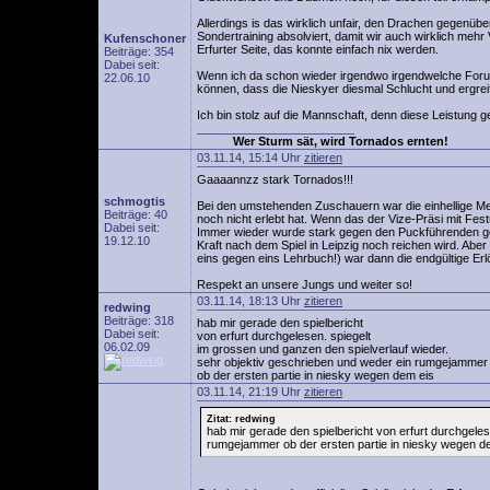
Allerdings is das wirklich unfair, den Drachen gegenübe
Sondertraining absolviert, damit wir auch wirklich mehr 
Kufenschoner
Erfurter Seite, das konnte einfach nix werden.
Beiträge: 354
Dabei seit:
Wenn ich da schon wieder irgendwo irgendwelche Foru
22.06.10
können, dass die Nieskyer diesmal Schlucht und ergre
Ich bin stolz auf die Mannschaft, denn diese Leistung
________________________
Wer Sturm sät, wird Tornados ernten!
03.11.14, 15:14 Uhr
zitieren
Gaaaannzz stark Tornados!!!
schmogtis
Bei den umstehenden Zuschauern war die einhellige Me
Beiträge: 40
noch nicht erlebt hat. Wenn das der Vize-Präsi mit Fes
Dabei seit:
Immer wieder wurde stark gegen den Puckführenden gear
19.12.10
Kraft nach dem Spiel in Leipzig noch reichen wird. Abe
eins gegen eins Lehrbuch!) war dann die endgültige Erlö
Respekt an unsere Jungs und weiter so!
03.11.14, 18:13 Uhr
zitieren
redwing
Beiträge: 318
hab mir gerade den spielbericht
Dabei seit:
von erfurt durchgelesen. spiegelt
06.02.09
im grossen und ganzen den spielverlauf wieder.
sehr objektiv geschrieben und weder ein rumgejammer
ob der ersten partie in niesky wegen dem eis
03.11.14, 21:19 Uhr
zitieren
Zitat: redwing
hab mir gerade den spielbericht von erfurt durchgele
rumgejammer ob der ersten partie in niesky wegen d