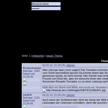
Alle
Das
Forum
Spiele
Team
alle
Tore
Seite: 1 |
Antworten
|
neues Thema
Thema
04.02.14, 21:18 Uhr
zitieren
Puckschubser
Was soll man dazu noch sagen? Die Tornados kommen vo
Beiträge: 1993
vom Schiri bescheißen lassen! Da könnte einem das Kotze
Dabei seit:
gemessen wurde, ist nicht normal. Hier könnte man ech
22.09.06
Freund von Erfurt bin, aber ich wünsche ihnen den zweit
Ansonsten Respekt Tornados zu so einer Leistung nach
________________________
Hüte dich vor Sturm und Wind, erst recht vor Tornados 
zwelch
04.02.14, 21:28 Uhr
zitieren
Beiträge: 1231
Auch wenn der Schiedsrichter nicht der beste der Welt 
Dabei seit:
Leistungen der Linesman schmälern, denn die wussten au
21.09.06
________________________