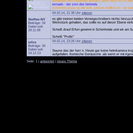
behandelt dich sebastian greulich, dann mach es so wie w
tornado - der zorn des himmels
schoenen gruss an die welt, seht es endlich ein - wir ko
04.02.14, 21:38 Uhr
zitieren
es gibt meinen beiden Vorwegschreibern nichts hinzuzufü
Steffen-NY
Werkstück gehalten, das sollte es auf dieser Ebene einf
Beiträge: 34
Dabei seit:
Scheiß drauf Erfurt gewinnt in Schönheide und wir am S
28.11.08
Scheiß "Profis"
04.02.14, 23:26 Uhr
zitieren
iofox
Beiträge: 30
Dabei seit:
Staune das der herr n. Heute gar keine helmkamera trug
19.12.13
aufgefallen. Komische Geräusche .als wenn er mit irgen
Seite: 1 |
antworten
|
neues Thema