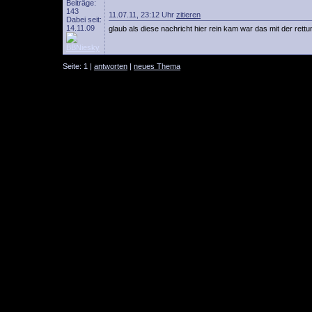
Beiträge:
143
11.07.11, 23:12 Uhr
zitieren
Dabei seit:
14.11.09
glaub als diese nachricht hier rein kam war das mit der rett
Seite: 1 |
antworten
|
neues Thema