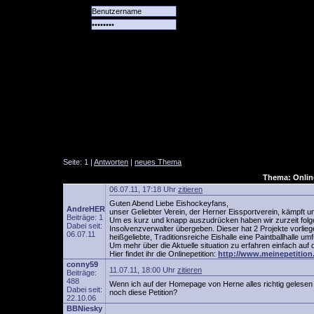
Alle
Das
Forum
Spiele
Team
alle
Tore
Seite: 1 |
Antworten
|
neues Thema
Thema: Online
06.07.11, 17:18 Uhr
zitieren
Guten Abend Liebe Eishockeyfans,
AndreHER
unser Geliebter Verein, der Herner Eissportverein, kämpft u
Beiträge: 1
Um es kurz und knapp auszudrücken haben wir zurzeit folg
Dabei seit:
Insolvenzverwalter übergeben. Dieser hat 2 Projekte vorli
06.07.11
heißgeliebte, Traditionsreiche Eishalle eine Paintballhalle umf
Um mehr über die Aktuelle situation zu erfahren einfach auf
Hier findet ihr die Onlinepetition:
http://www.meinepetiti
conny59
11.07.11, 18:00 Uhr
zitieren
Beiträge:
488
Wenn ich auf der Homepage von Herne alles richtig gelesen 
Dabei seit:
noch diese Petition?
22.10.06
BBNiesky