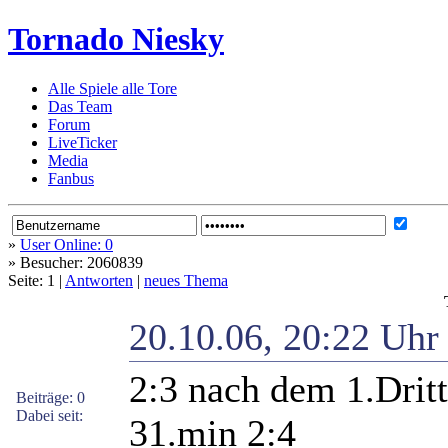
Tornado Niesky
Alle Spiele alle Tore
Das Team
Forum
LiveTicker
Media
Fanbus
»
User Online: 0
»
Besucher: 2060839
Seite: 1 |
Antworten
|
neues Thema
20.10.06, 20:22 Uh
2:3 nach dem 1.Dritt
Beiträge: 0
Dabei seit:
31.min 2:4