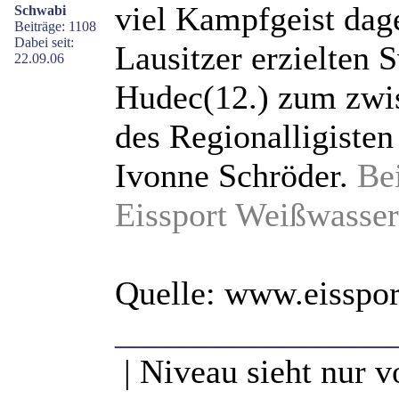
viel Kampfgeist dage
Schwabi
Beiträge: 1108
Dabei seit:
Lausitzer erzielten 
22.09.06
Hudec(12.) zum zwis
des Regionalligisten
Ivonne Schröder.
Be
Eissport Weißwasser
Quelle: www.eisspor
________________
| Niveau sieht nur v