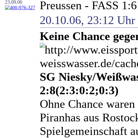
Preussen - FASS 1
23.09.06
20.10.06, 23:12 Uh
Keine Chance gege
SG Niesky/Weißwas
2:8(2:3:0:2;0:3)
Ohne Chance waren h
Piranhas aus Rostock
Spielgemeinschaft a