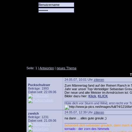
Alle
Das
Forum
Spiele
Team
alle
Tore
Seite: 1 |
Antworten
|
neues Thema
T
24.05.07, 10:01 Uhr
zitieren
Puckschubser
Zum Männertag fand auf der Reinert Ranch in Tr
Beiträge: 1993
Jahr war unser Top-Verteidiger Sebastian Greul
Dabei seit: 22.09.06
Der neue und alte Meister im Armdrücken ist: G
Bilder dazu hier:
Klick
,
KLICK
________________________
Hüte dich vor Sturm und Wind, erst recht vor T
24.05.07, 12:39 Uhr
zitieren
zwelch
Beiträge: 1231
na dann ... alles gute greule ;)
Dabei seit: 21.09.06
________________________
behandelt dich sebastian greulich, dann mach es
tornado - der zorn des himmels