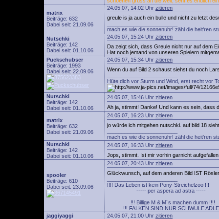
schoenen gruss an die welt, seht es endlich ein
24.05.07, 14:02 Uhr
zitieren
matrix
greule is ja auch ein bulle und nicht zu letzt d
Beiträge: 632
________________________
Dabei seit: 21.09.06
mach es wie die sonnenuhr! zähl die heit'ren s
24.05.07, 15:24 Uhr
zitieren
Nutschki
Beiträge: 142
Da zeigt sich, dass Greule nicht nur auf dem 
Dabei seit: 01.10.06
Hat noch jemand von unseren Spielern mitgem
Puckschubser
24.05.07, 15:34 Uhr
zitieren
Beiträge: 1993
Wenn du auf Bild 2 schaust siehst du noch Lar
Dabei seit: 22.09.06
________________________
Hüte dich vor Sturm und Wind, erst recht vor T
Nutschki
24.05.07, 15:46 Uhr
zitieren
Beiträge: 142
Ah ja, stimmt! Danke! Und kann es sein, dass da
Dabei seit: 01.10.06
24.05.07, 16:23 Uhr
zitieren
matrix
jo würde ich mitgehen nutschki. auf bild 18 sie
Beiträge: 632
________________________
Dabei seit: 21.09.06
mach es wie die sonnenuhr! zähl die heit'ren s
Nutschki
24.05.07, 16:33 Uhr
zitieren
Beiträge: 142
Jops, stimmt. Ist mir vorhin garnicht aufgefallen
Dabei seit: 01.10.06
24.05.07, 20:43 Uhr
zitieren
Glückwunsch, auf dem anderen Bild IST Rösler
spooler
________________________
Beiträge: 610
!!!! Das Leben ist kein Pony-Streichelzoo !!!
Dabei seit: 23.09.06
----- per aspera ad astra -----
!!! Billige M & M´s machen dumm !!!!
!!! FALKEN SIND NUR SCHWULE ADLER 
jaggiyaggi
24.05.07, 21:00 Uhr
zitieren