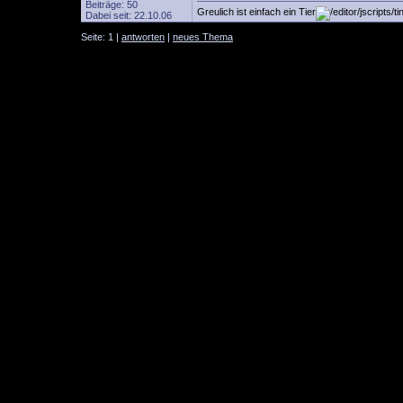
Beiträge: 50
Greulich ist einfach ein Tier
Dabei seit: 22.10.06
Seite: 1 |
antworten
|
neues Thema