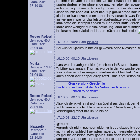
ist immer einfach das ergebnis an der leistung des goal
Dabei seit:
spieler dürfen fehler ohne ende machen aber der goalie
15.10.06
ach ja ist ja jetzt auch die spielgemeinschaft niesky-
wei
eines fiel mir noch auf. beim back up goalie stand kein
glaube er hat letzte saison schon in ny gespielt. was f
für viel mehr wie für das letzte tabellendrittel wirds eh
man hätte viel lehrgeld zahlen müßen aber hätte viell
mehr oder weniger nur eine notlösung. aber die funkt
in diesem sinne vielleicht bis zum nächsten heimspiel.
Rocco Roletti
Beiträge: 458
16.10.06, 00:03 Uhr
zitieren
Dabei seit:
22.09.06
Bei wieviel Spielen in bist du gewesen ohne Nieskyer Be
16.10.06, 00:13 Uhr
zitieren
Murks
Lars wurde nachgemeldet (er arbeitet in Bayern, kann 
Beiträge: 1382
Tribüne aus ansah. Thomas wurde in der Vorwoche verle
Dabei seit:
Saison keinen überzeugend starken Rückhalt hat. Das i
21.09.06
auch schon vier Keeper eingesetzt - das sagt schon al
________________________
Gott vergibt - Greule nie
Die Nummer Eins mit der 5 - Sebastian Greulich
***born to be wild***
Rocco Roletti
16.10.06, 00:16 Uhr
zitieren
Beiträge: 458
Dabei seit:
Also ich denk wir sind nicht so übel dran, das mit den 4
22.09.06
Schlimmer ist da Problem bei unseren Verteidigern, bzw
Verteidigung fängt halt im Sturm an.
17.10.06, 22:37 Uhr
zitieren
@murks
blaugelb
versteh ich nicht: nachgemeldet. er ist so glaube ich 
Beiträge: 7
nicht mal so schlecht gehalten haben. ich verstehe da
Dabei seit:
es glaube ich keine. zwei goalies sind doch immer da. de
15.10.06
schröder aussehen. das größere übel sehe ich eher in d