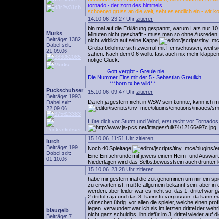
tornado - der zorn des himmels
schoenen gruss an die welt, seht es endlich ein - wir k
14.10.06, 23:27 Uhr
zitieren
bin mal auf die Erklärung gespannt, warum Lars nur 10 m
Murks
Minuten nicht geschafft - muss man so ohne Ausreden 
Beiträge: 1382
nicht wirklich auf seine Kappe.
Dabei seit:
Groba belohnte sich zweimal mit Fernschüssen, weil s
21.09.06
sahen. Nach dem 0:6 wollte fast auch nix mehr klappen
nötige Glück.
________________________
Gott vergibt - Greule nie
Die Nummer Eins mit der 5 - Sebastian Greulich
***born to be wild***
Puckschubser
15.10.06, 09:47 Uhr
zitieren
Beiträge: 1993
Da ich ja gestern nicht in WSW sein konnte, kann ich mi
Dabei seit:
22.09.06
________________________
Hüte dich vor Sturm und Wind, erst recht vor Tornados 
15.10.06, 11:51 Uhr
zitieren
lurch
Beiträge: 199
Noch 40 Spieltage
Dabei seit:
Eine Einfachrunde mit jeweils einem Heim- und Auswärts
01.10.06
Niederlagen wird das Selbstbewusstsein auch drunter le
15.10.06, 23:28 Uhr
zitieren
habe mir gestern mal die zeit genommen um mir ein spie
zu erwarten ist, müßte allgemein bekannt sein. aber in
werden. aber leider war es nicht so. das 1. drittel war 
2.drittel naja und das 3. kannste vergessen. da kann m
wünschen übrig. vor allen die spieler, welche einen pro
legen. verwundert war ich als im letzten drittel der weh
blaugelb
nicht ganz schuldlos. ihn dafür im 3. drittel wieder auf 
Beiträge: 7