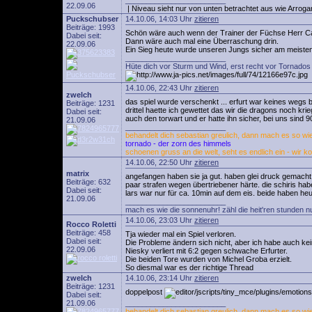
________________________
22.09.06
| Niveau sieht nur von unten betrachtet aus wie Arroga
Puckschubser
14.10.06, 14:03 Uhr
zitieren
Beiträge: 1993
Schön wäre auch wenn der Trainer der Füchse Herr Carro
Dabei seit:
Dann wäre auch mal eine Überraschung drin.
22.09.06
Ein Sieg heute wurde unseren Jungs sicher am meisten g
________________________
Hüte dich vor Sturm und Wind, erst recht vor Tornados 
14.10.06, 22:43 Uhr
zitieren
zwelch
das spiel wurde verschenkt ... erfurt war keines wegs b
Beiträge: 1231
drittel haette ich gewettet das wir die dragons noch kr
Dabei seit:
auch den torwart und er hatte ihn sicher, bei uns sind 
21.09.06
________________________
behandelt dich sebastian greulich, dann mach es so wie 
tornado - der zorn des himmels
schoenen gruss an die welt, seht es endlich ein - wir k
14.10.06, 22:50 Uhr
zitieren
matrix
angefangen haben sie ja gut. haben glei druck gemacht 
Beiträge: 632
paar strafen wegen übertriebener härte. die schiris habe
Dabei seit:
lars war nur für ca. 10min auf dem eis. beide haben heu
21.09.06
________________________
mach es wie die sonnenuhr! zähl die heit'ren stunden n
14.10.06, 23:03 Uhr
zitieren
Rocco Roletti
Beiträge: 458
Tja wieder mal ein Spiel verloren.
Dabei seit:
Die Probleme ändern sich nicht, aber ich habe auch ke
22.09.06
Niesky verliert mit 6:2 gegen schwache Erfurter.
Die beiden Tore wurden von Michel Groba erzielt.
So diesmal war es der richtige Thread
zwelch
14.10.06, 23:14 Uhr
zitieren
Beiträge: 1231
doppelpost
Dabei seit:
21.09.06
________________________
behandelt dich sebastian greulich, dann mach es so wie 