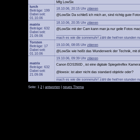
Mfg LowSix
lurch
18.10.06, 20:15 Uhr
zitieren
Beiträge: 199
Dabei seit:
@LowSix Da schließ ich mich an, sind richtig gute Fot
01.10.06
18.10.06, 20:35 Uhr
zitieren
matrix
Beiträge: 632
@LowSix mit der Cam kann man ja nur geile Fotos m
Dabei seit:
________________________
21.09.06
mach es wie die sonnenuhr! zähl die heit'ren stunden n
Torsten
19.10.06, 08:05 Uhr
zitieren
Beiträge: 17
Dabei seit:
@LowSix wie heißt das Wunderwerk der Technik, mit 
01.10.06
19.10.06, 09:39 Uhr
zitieren
matrix
Canon EOS350D , ist eine digitale Spiegelreflex Kamera
Beiträge: 632
Dabei seit:
@lowsix: ist aber nicht das standard objektiv oder?
21.09.06
________________________
mach es wie die sonnenuhr! zähl die heit'ren stunden n
Seite: 1
2
|
antworten
|
neues Thema