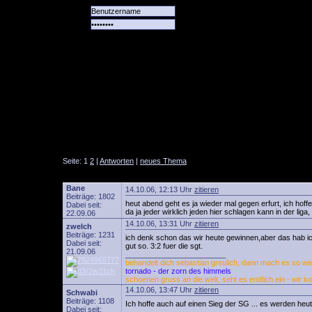
Alle
Das
Forum
Spiele
Team
alle
Tore
Seite: 1
2
|
Antworten
|
neues Thema
Bane
14.10.06, 12:13 Uhr
zitieren
Beiträge: 1802
heut abend geht es ja wieder mal gegen erfurt, ich hof
Dabei seit:
da ja jeder wirklich jeden hier schlagen kann in der liga
22.09.06
14.10.06, 13:31 Uhr
zitieren
zwelch
Beiträge: 1231
ich denk schon das wir heute gewinnen,aber das hab ic
Dabei seit:
gut so. 3:2 fuer die sgt.
21.09.06
________________________
behandelt dich sebastian greulich, dann mach es so wie 
tornado - der zorn des himmels
schoenen gruss an die welt, seht es endlich ein - wir k
14.10.06, 13:47 Uhr
zitieren
Schwabi
Beiträge: 1108
Ich hoffe auch auf einen Sieg der SG ... es werden heu
Dabei seit: