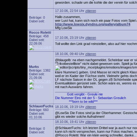
geworden. schade um die kohle die der verein für solch 
17.10.06, 22:54 Uhr
zitieren
Hallo zusammen,
Beiträge: 0
wer Lust hat, kann sich noch ein paar Fotos vom Spiel 
Dabei seit:
http://www.lowsix.dyndns.org/gallery/album74
Mfg LowSix
Rocco Roletti
Beiträge: 458
17.10.06, 23:19 Uhr
zitieren
Dabei seit:
22.09.06
Toll wollte den Link grad reinstellen, also auf hier noc
18.10.06, 09:40 Uhr
zitieren
@blaugelb: na eben nachgemeldet. Scheinbar war er sic
"Trikotbestellliste" nicht dabei gewesen sein. Spielt j
Murks
Beiträge: 1382
klare Nummer1 geben. Und Masse ist nicht gleich Klass
Dabei seit:
weil er im Kader der Füchse steht. Vielmehr gehts doc
21.09.06
LF nächste Saison in der OL gegen zB Schönheide spi
Eventualitäten gerüstet sein. Schön wäre es, wenns e
mit nach Auswärts fahren.
________________________
Gott vergibt - Greule nie
Die Nummer Eins mit der 5 - Sebastian Greulich
***born to be wild***
SchlauerFuchs
18.10.06, 19:19 Uhr
zitieren
Beiträge: 660
@LowSix Die Fotos sind ja der Oberhammer. Gestochen 
Dabei seit:
gibt es wieder solche Aufnahmen!
01.10.06
18.10.06, 19:41 Uhr
zitieren
@SchlauerFuchs: Ich letzten Drittel war ja auch nur no
Beiträge: 0
kann ich nicht versprechen, kann nur Fotos machen, wenn
Dabei seit:
@Rocco Roletti: War ein klein wenig schneller, danke...