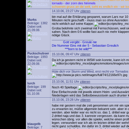
tornado - der zorn des himmels
schoenen gruss an die welt, seht es endlich ein - wir k
14.10.06, 23:27 Uhr
zitieren
bin mal auf die Erklärung gespannt, warum Lars nur 10 m
Murks
Minuten nicht geschafft - muss man so ohne Ausreden 
Beiträge: 1382
nicht wirklich auf seine Kappe.
Dabei seit:
Groba belohnte sich zweimal mit Fernschüssen, weil s
21.09.06
sahen. Nach dem 0:6 wollte fast auch nix mehr klappen
nötige Glück.
________________________
Gott vergibt - Greule nie
Die Nummer Eins mit der 5 - Sebastian Greulich
***born to be wild***
Puckschubser
15.10.06, 09:47 Uhr
zitieren
Beiträge: 1993
Da ich ja gestern nicht in WSW sein konnte, kann ich mi
Dabei seit:
22.09.06
________________________
Hüte dich vor Sturm und Wind, erst recht vor Tornados 
15.10.06, 11:51 Uhr
zitieren
lurch
Beiträge: 199
Noch 40 Spieltage
Dabei seit:
Eine Einfachrunde mit jeweils einem Heim- und Auswärts
01.10.06
Niederlagen wird das Selbstbewusstsein auch drunter le
15.10.06, 23:28 Uhr
zitieren
habe mir gestern mal die zeit genommen um mir ein spie
zu erwarten ist, müßte allgemein bekannt sein. aber in
werden. aber leider war es nicht so. das 1. drittel war 
2.drittel naja und das 3. kannste vergessen. da kann m
wünschen übrig. vor allen die spieler, welche einen pro
legen. verwundert war ich als im letzten drittel der weh
blaugelb
nicht ganz schuldlos. ihn dafür im 3. drittel wieder auf 
Beiträge: 7