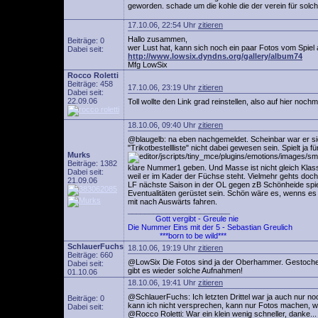
geworden. schade um die kohle die der verein für solch 
17.10.06, 22:54 Uhr
zitieren
Hallo zusammen,
Beiträge: 0
wer Lust hat, kann sich noch ein paar Fotos vom Spiel 
Dabei seit:
http://www.lowsix.dyndns.org/gallery/album74
Mfg LowSix
Rocco Roletti
Beiträge: 458
17.10.06, 23:19 Uhr
zitieren
Dabei seit:
22.09.06
Toll wollte den Link grad reinstellen, also auf hier noc
18.10.06, 09:40 Uhr
zitieren
@blaugelb: na eben nachgemeldet. Scheinbar war er sic
"Trikotbestellliste" nicht dabei gewesen sein. Spielt j
Murks
Beiträge: 1382
klare Nummer1 geben. Und Masse ist nicht gleich Klass
Dabei seit:
weil er im Kader der Füchse steht. Vielmehr gehts doc
21.09.06
LF nächste Saison in der OL gegen zB Schönheide spi
Eventualitäten gerüstet sein. Schön wäre es, wenns e
mit nach Auswärts fahren.
________________________
Gott vergibt - Greule nie
Die Nummer Eins mit der 5 - Sebastian Greulich
***born to be wild***
SchlauerFuchs
18.10.06, 19:19 Uhr
zitieren
Beiträge: 660
@LowSix Die Fotos sind ja der Oberhammer. Gestochen 
Dabei seit:
gibt es wieder solche Aufnahmen!
01.10.06
18.10.06, 19:41 Uhr
zitieren
@SchlauerFuchs: Ich letzten Drittel war ja auch nur no
Beiträge: 0
kann ich nicht versprechen, kann nur Fotos machen, wenn
Dabei seit:
@Rocco Roletti: War ein klein wenig schneller, danke...