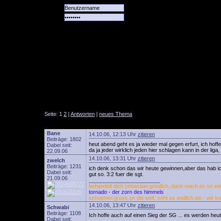
Alle
Das
Forum
Spiele
Team
alle
Tore
Seite: 1
2
|
Antworten
|
neues Thema
Bane
14.10.06, 12:13 Uhr
zitieren
Beiträge: 1802
heut abend geht es ja wieder mal gegen erfurt, ich hof
Dabei seit:
da ja jeder wirklich jeden hier schlagen kann in der liga
22.09.06
14.10.06, 13:31 Uhr
zitieren
zwelch
Beiträge: 1231
ich denk schon das wir heute gewinnen,aber das hab ic
Dabei seit:
gut so. 3:2 fuer die sgt.
21.09.06
________________________
behandelt dich sebastian greulich, dann mach es so wie 
tornado - der zorn des himmels
schoenen gruss an die welt, seht es endlich ein - wir k
14.10.06, 13:47 Uhr
zitieren
Schwabi
Beiträge: 1108
Ich hoffe auch auf einen Sieg der SG ... es werden heu
Dabei seit: