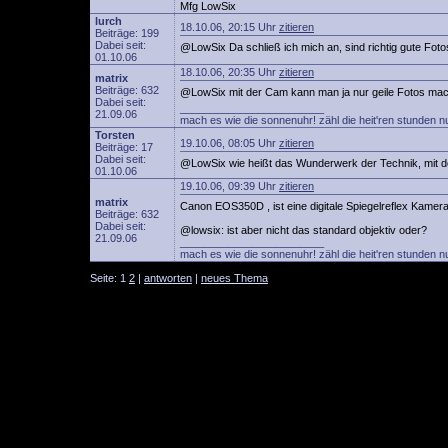
Mfg LowSix
lurch
18.10.06, 20:15 Uhr
zitieren
Beiträge: 199
Dabei seit:
@LowSix Da schließ ich mich an, sind richtig gute Fot
01.10.06
18.10.06, 20:35 Uhr
zitieren
matrix
Beiträge: 632
@LowSix mit der Cam kann man ja nur geile Fotos m
Dabei seit:
________________________
21.09.06
mach es wie die sonnenuhr! zähl die heit'ren stunden n
Torsten
19.10.06, 08:05 Uhr
zitieren
Beiträge: 17
Dabei seit:
@LowSix wie heißt das Wunderwerk der Technik, mit 
01.10.06
19.10.06, 09:39 Uhr
zitieren
matrix
Canon EOS350D , ist eine digitale Spiegelreflex Kamera
Beiträge: 632
Dabei seit:
@lowsix: ist aber nicht das standard objektiv oder?
21.09.06
________________________
mach es wie die sonnenuhr! zähl die heit'ren stunden n
Seite: 1
2
|
antworten
|
neues Thema