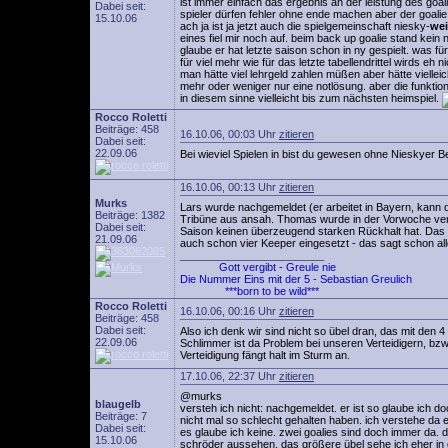
ist immer einfach das ergebnis an der leistung des goal
Dabei seit:
spieler dürfen fehler ohne ende machen aber der goalie
15.10.06
ach ja ist ja jetzt auch die spielgemeinschaft niesky-
wei
eines fiel mir noch auf. beim back up goalie stand kein
glaube er hat letzte saison schon in ny gespielt. was f
für viel mehr wie für das letzte tabellendrittel wirds eh
man hätte viel lehrgeld zahlen müßen aber hätte viell
mehr oder weniger nur eine notlösung. aber die funkt
in diesem sinne vielleicht bis zum nächsten heimspiel.
Rocco Roletti
Beiträge: 458
16.10.06, 00:03 Uhr
zitieren
Dabei seit:
22.09.06
Bei wieviel Spielen in bist du gewesen ohne Nieskyer Be
16.10.06, 00:13 Uhr
zitieren
Murks
Lars wurde nachgemeldet (er arbeitet in Bayern, kann 
Beiträge: 1382
Tribüne aus ansah. Thomas wurde in der Vorwoche verle
Dabei seit:
Saison keinen überzeugend starken Rückhalt hat. Das i
21.09.06
auch schon vier Keeper eingesetzt - das sagt schon al
________________________
Gott vergibt - Greule nie
Die Nummer Eins mit der 5 - Sebastian Greulich
***born to be wild***
Rocco Roletti
16.10.06, 00:16 Uhr
zitieren
Beiträge: 458
Dabei seit:
Also ich denk wir sind nicht so übel dran, das mit den 4
22.09.06
Schlimmer ist da Problem bei unseren Verteidigern, bzw
Verteidigung fängt halt im Sturm an.
17.10.06, 22:37 Uhr
zitieren
@murks
blaugelb
versteh ich nicht: nachgemeldet. er ist so glaube ich 
Beiträge: 7
nicht mal so schlecht gehalten haben. ich verstehe da
Dabei seit:
es glaube ich keine. zwei goalies sind doch immer da. de
15.10.06
schröder aussehen. das größere übel sehe ich eher in d