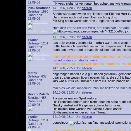
________________________
22.09.06
| Niveau sieht nur von unten betrachtet aus wie Arroga
Puckschubser
14.10.06, 14:03 Uhr
zitieren
Beiträge: 1993
Schön wäre auch wenn der Trainer der Füchse Herr Carro
Dabei seit:
Dann wäre auch mal eine Überraschung drin.
22.09.06
Ein Sieg heute wurde unseren Jungs sicher am meisten g
________________________
Hüte dich vor Sturm und Wind, erst recht vor Tornados 
14.10.06, 22:43 Uhr
zitieren
zwelch
das spiel wurde verschenkt ... erfurt war keines wegs b
Beiträge: 1231
drittel haette ich gewettet das wir die dragons noch kr
Dabei seit:
auch den torwart und er hatte ihn sicher, bei uns sind 
21.09.06
________________________
behandelt dich sebastian greulich, dann mach es so wie 
tornado - der zorn des himmels
schoenen gruss an die welt, seht es endlich ein - wir k
14.10.06, 22:50 Uhr
zitieren
matrix
angefangen haben sie ja gut. haben glei druck gemacht 
Beiträge: 632
paar strafen wegen übertriebener härte. die schiris habe
Dabei seit:
lars war nur für ca. 10min auf dem eis. beide haben heu
21.09.06
________________________
mach es wie die sonnenuhr! zähl die heit'ren stunden n
14.10.06, 23:03 Uhr
zitieren
Rocco Roletti
Beiträge: 458
Tja wieder mal ein Spiel verloren.
Dabei seit:
Die Probleme ändern sich nicht, aber ich habe auch ke
22.09.06
Niesky verliert mit 6:2 gegen schwache Erfurter.
Die beiden Tore wurden von Michel Groba erzielt.
So diesmal war es der richtige Thread
zwelch
14.10.06, 23:14 Uhr
zitieren
Beiträge: 1231
doppelpost
Dabei seit:
21.09.06
________________________
behandelt dich sebastian greulich, dann mach es so wie 