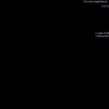
Account registrieren
Impre
»
User Onli
»
Besucher
LiveTicker
Media
Fanbus