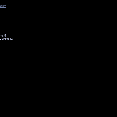
ssum
Tornado
Niesky
ne: 5
: 2059682