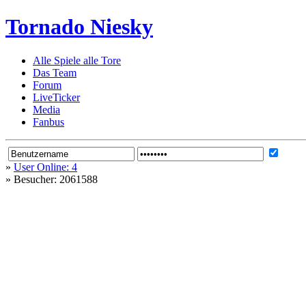
Tornado Niesky
Alle Spiele alle Tore
Das Team
Forum
LiveTicker
Media
Fanbus
»
User Online: 4
»
Besucher: 2061588