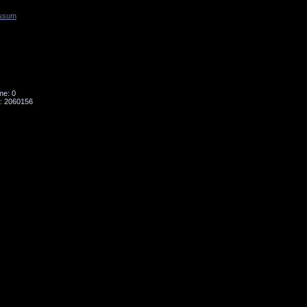
ssum
Tornado
Niesky
ne: 0
: 2060156