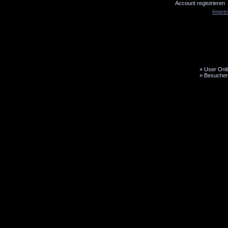
Account registrieren
Impre
»
User Onli
»
Besucher
LiveTicker
Media
Fanbus