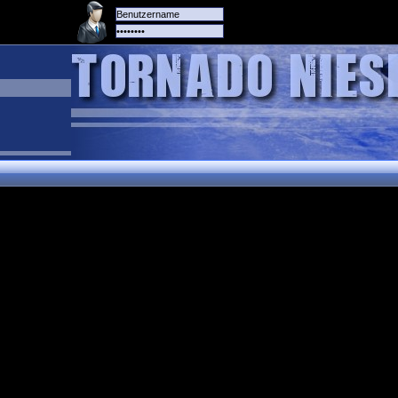
Alle
Das
Forum
Spiele
Team
alle
Tore