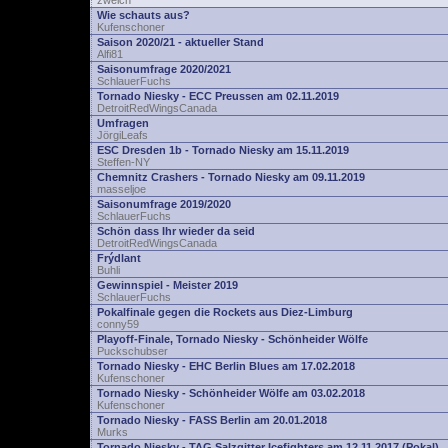
zwelch
Wie schauts aus?
Kufenschoner
Saison 2020/21 - aktueller Stand
Alfi81
Saisonumfrage 2020/2021
SchlauerFuchs
Tornado Niesky - ECC Preussen am 02.11.2019
DetroitRedWingsCanada
Umfragen
JörgiLeafs
ESC Dresden 1b - Tornado Niesky am 15.11.2019
Steffen-NY
Chemnitz Crashers - Tornado Niesky am 09.11.2019
masseljoe
Saisonumfrage 2019/2020
SchlauerFuchs
Schön dass Ihr wieder da seid
DetroitRedWingsCanada
Frýdlant
Buhli
Gewinnspiel - Meister 2019
SchlauerFuchs
Pokalfinale gegen die Rockets aus Diez-Limburg
conny59
Playoff-Finale, Tornado Niesky - Schönheider Wölfe
Puckschubser
Tornado Niesky - EHC Berlin Blues am 17.02.2018
Kufenschoner
Tornado Niesky - Schönheider Wölfe am 03.02.2018
Kufenschoner
Tornado Niesky - FASS Berlin am 20.01.2018
Murks
Tornado Niesky - TAG Salzgitter Icefighters am 12.11.2017 (Pokal)