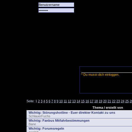
Alle
Das
Forum
Spiele
Team
alle
Tore
* Du musst dich einloggen.
Seite:
1
2
3
4
5
6
7
8
9
10
11
12
13
14
15
16
17
18
19
20
21
22
23
24
25
2
Thema / erstellt von
Wichtig:
Störungshotline - Euer direkter Kontakt zu uns
SchlauerFuchs
Wichtig:
Fanbus Mitfahrbestimmungen
Bane
Wichtig:
Forumsregeln