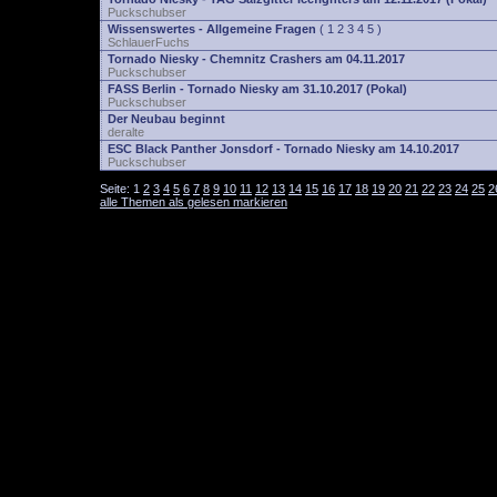
Puckschubser
Wissenswertes - Allgemeine Fragen
(
1
2
3
4
5
)
SchlauerFuchs
Tornado Niesky - Chemnitz Crashers am 04.11.2017
Puckschubser
FASS Berlin - Tornado Niesky am 31.10.2017 (Pokal)
Puckschubser
Der Neubau beginnt
deralte
ESC Black Panther Jonsdorf - Tornado Niesky am 14.10.2017
Puckschubser
Seite:
1
2
3
4
5
6
7
8
9
10
11
12
13
14
15
16
17
18
19
20
21
22
23
24
25
2
alle Themen als gelesen markieren